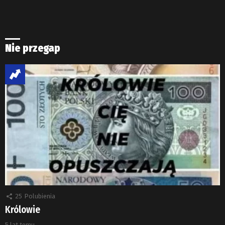
Nie przegap
25
Polubienia
Królowie
5 lat temu