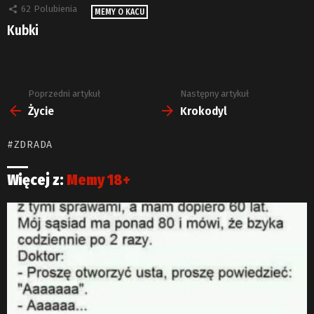
62
Polubienia
MEMY O KACU
Kubki
Poprzedni artykuł
Następny artykuł
Zobacz
więcej
Życie
Krokodyl
ZDRADA
Więcej z:
Memy 18+