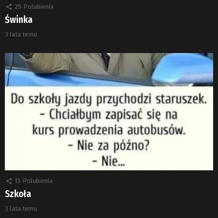
25
Polubienia
Świnka
3 lata temu
13
Polubienia
Szkoła
3 lata temu