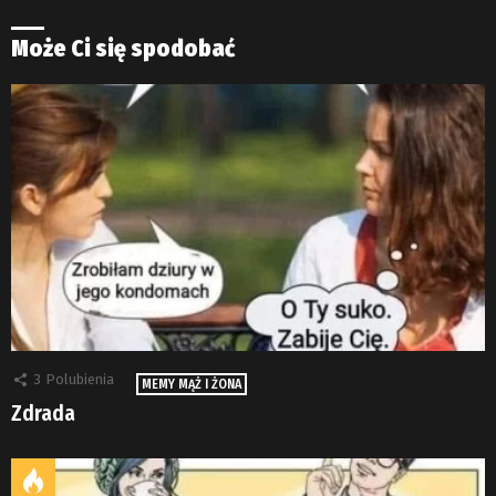
Może Ci się spodobać
3
Polubienia
MEMY MĄŻ I ŻONA
Zdrada