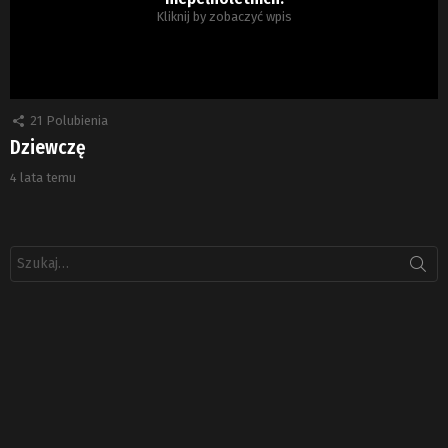
Kliknij by zobaczyć wpis
21
Polubienia
Dziewczę
4 lata temu
Szukaj: