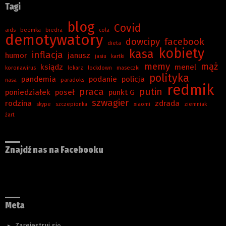
Tagi
blog
Covid
aids
beemka
biedra
cola
demotywatory
dowcipy
facebook
dieta
kobiety
kasa
inflacja
humor
janusz
jasiu
kartki
memy
mąż
ksiądz
menel
koronawirus
lekarz
lockdown
maseczki
polityka
pandemia
podanie
policja
nasa
paradoks
redmik
praca
putin
poniedziałek
poseł
punkt G
szwagier
rodzina
zdrada
skype
szczepionka
xiaomi
ziemniak
żart
Znajdź nas na Facebooku
Meta
Zarejestruj się