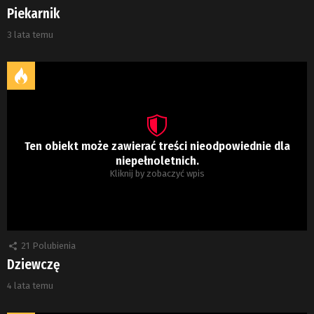
Piekarnik
3 lata temu
Ten obiekt może zawierać treści nieodpowiednie dla
niepełnoletnich.
Kliknij by zobaczyć wpis
21
Polubienia
Dziewczę
4 lata temu