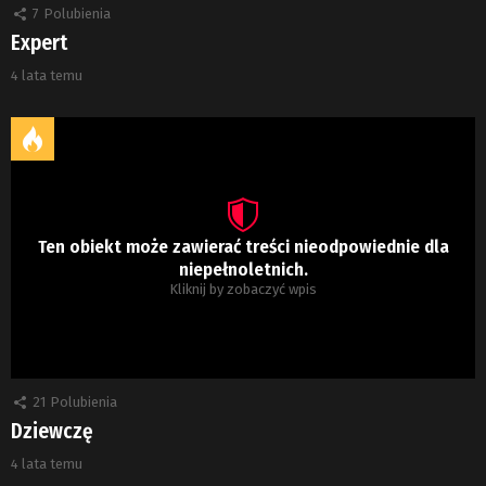
7
Polubienia
Expert
4 lata temu
Ten obiekt może zawierać treści nieodpowiednie dla
niepełnoletnich.
Kliknij by zobaczyć wpis
21
Polubienia
Dziewczę
4 lata temu