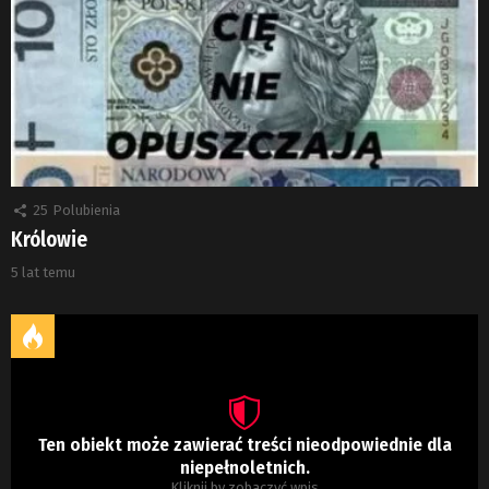
25
Polubienia
Królowie
5 lat temu
Ten obiekt może zawierać treści nieodpowiednie dla
niepełnoletnich.
Kliknij by zobaczyć wpis