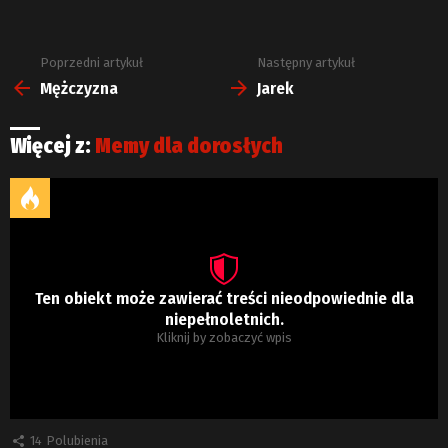
Poprzedni artykuł
Następny artykuł
Zobacz
więcej
Mężczyzna
Jarek
Więcej z:
Memy dla dorosłych
Ten obiekt może zawierać treści nieodpowiednie dla
niepełnoletnich.
Kliknij by zobaczyć wpis
14
Polubienia