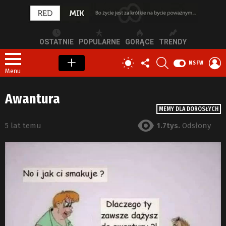
OSTATNIE
POPULARNE
GORĄCE
TRENDY
OBSERWUJ
SZUKAJ
Z
PRZEŁĄCZ
NSFW
NAS
S
SKÓRKĘ
Menu
Awantura
MEMY DLA DOROSŁYCH
5 lat temu
1.7tys.
Odsłony