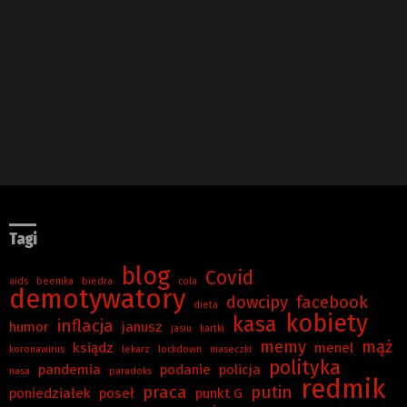
Tagi
blog
Covid
aids
beemka
biedra
cola
demotywatory
dowcipy
facebook
dieta
kobiety
kasa
inflacja
humor
janusz
jasiu
kartki
memy
mąż
ksiądz
menel
koronawirus
lekarz
lockdown
maseczki
polityka
pandemia
podanie
policja
nasa
paradoks
redmik
praca
putin
poniedziałek
poseł
punkt G