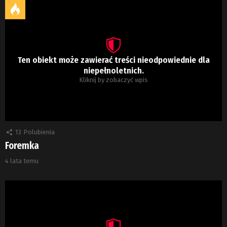
Ten obiekt może zawierać treści nieodpowiednie dla
niepełnoletnich.
Kliknij by zobaczyć wpis
13
Polubienia
Foremka
4 lata temu