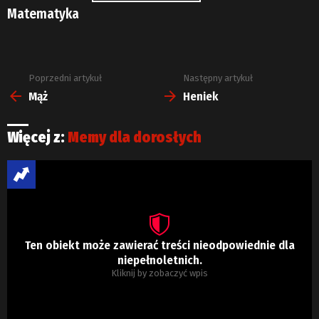
Matematyka
Poprzedni artykuł
Następny artykuł
Zobacz
więcej
Mąż
Heniek
Więcej z:
Memy dla dorosłych
Ten obiekt może zawierać treści nieodpowiednie dla
niepełnoletnich.
Kliknij by zobaczyć wpis