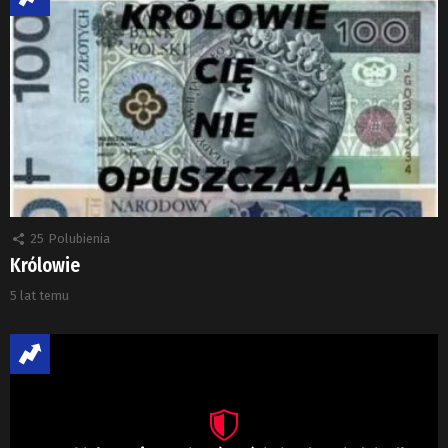
25
Polubienia
Królowie
5 lat temu