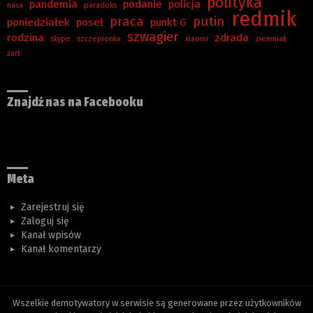
polityka
pandemia
podanie
policja
nasa
paradoks
redmik
praca
putin
poniedziałek
poseł
punkt G
szwagier
rodzina
zdrada
skype
szczepionka
xiaomi
ziemniak
żart
Znajdź nas na Facebooku
Meta
Zarejestruj się
Zaloguj się
Kanał wpisów
Kanał komentarzy
Wszelkie demotywatory w serwisie są generowane przez użytkowników