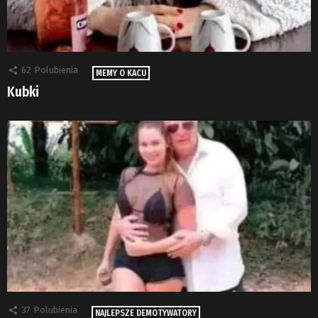
62
Polubienia
MEMY O KACU
Kubki
37
Polubienia
NAJLEPSZE DEMOTYWATORY