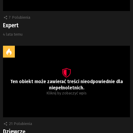
7
Polubienia
Expert
4 lata temu
Ten obiekt może zawierać treści nieodpowiednie dla
niepełnoletnich.
Kliknij by zobaczyć wpis
21
Polubienia
Dziewczę