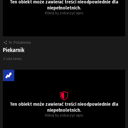
Ten obiekt może zawierać treści nieodpowiednie dla
niepełnoletnich.
Kliknij by zobaczyć wpis
14
Polubienia
Piekarnik
3 lata temu
Ten obiekt może zawierać treści nieodpowiednie dla
niepełnoletnich.
Kliknij by zobaczyć wpis