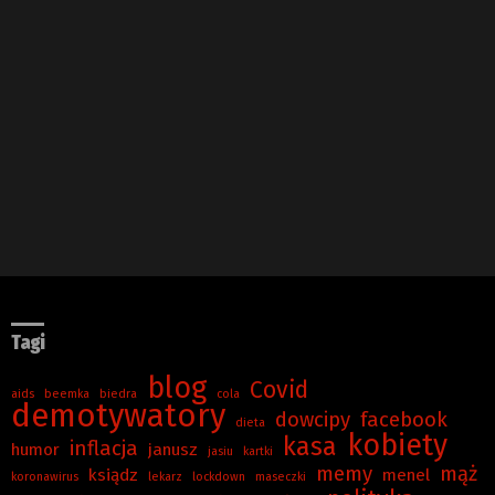
Tagi
blog
Covid
aids
beemka
biedra
cola
demotywatory
dowcipy
facebook
dieta
kobiety
kasa
inflacja
humor
janusz
jasiu
kartki
memy
mąż
ksiądz
menel
koronawirus
lekarz
lockdown
maseczki