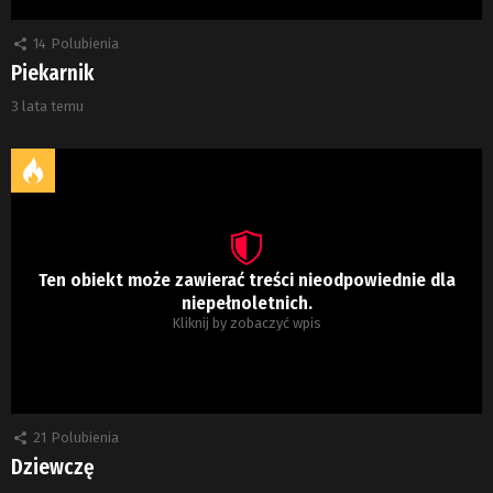
14
Polubienia
Piekarnik
3 lata temu
Ten obiekt może zawierać treści nieodpowiednie dla
niepełnoletnich.
Kliknij by zobaczyć wpis
21
Polubienia
Dziewczę