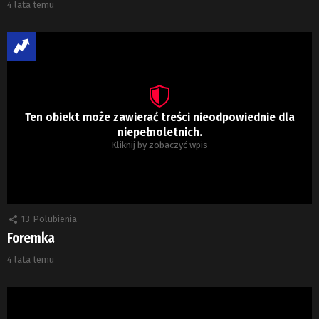
4 lata temu
Ten obiekt może zawierać treści nieodpowiednie dla
niepełnoletnich.
Kliknij by zobaczyć wpis
13
Polubienia
Foremka
4 lata temu