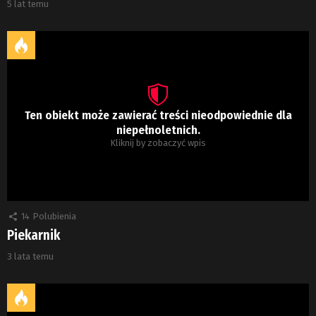
5 lat temu
Ten obiekt może zawierać treści nieodpowiednie dla
niepełnoletnich.
Kliknij by zobaczyć wpis
14
Polubienia
Piekarnik
3 lata temu