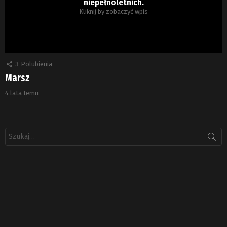
niepełnoletnich.
Kliknij by zobaczyć wpis
3
Polubienia
Marsz
4 lata temu
Szukaj: