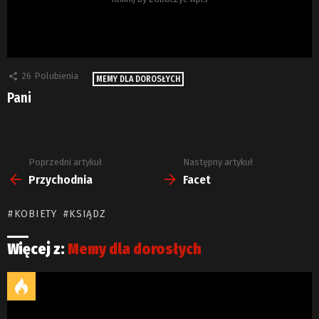
26
Polubienia
MEMY DLA DOROSŁYCH
Pani
Poprzedni artykuł
Następny artykuł
Zobacz
więcej
Przychodnia
Facet
KOBIETY
KSIĄDZ
Więcej z:
Memy dla dorosłych