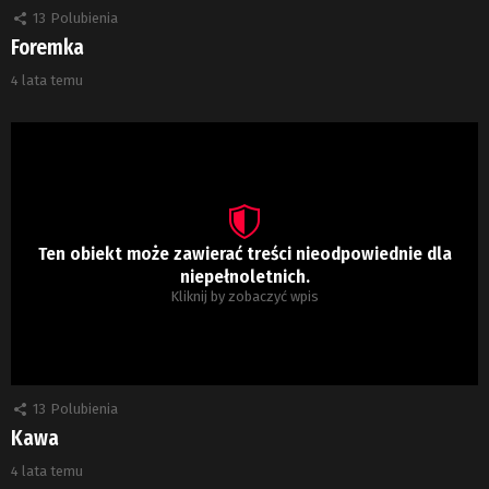
13
Polubienia
Foremka
4 lata temu
Ten obiekt może zawierać treści nieodpowiednie dla
niepełnoletnich.
Kliknij by zobaczyć wpis
13
Polubienia
Kawa
4 lata temu