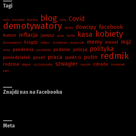
Tagi
blog
Covid
aids
beemka
biedra
cola
demotywatory
dowcipy
facebook
dieta
kobiety
kasa
inflacja
humor
janusz
jasiu
kartki
memy
mąż
ksiądz
menel
koronawirus
lekarz
lockdown
maseczki
polityka
pandemia
podanie
policja
nasa
paradoks
redmik
praca
putin
poniedziałek
poseł
punkt G
szwagier
rodzina
zdrada
skype
szczepionka
xiaomi
ziemniak
żart
Znajdź nas na Facebooku
Meta