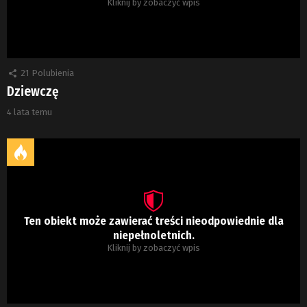
Kliknij by zobaczyć wpis
21
Polubienia
Dziewczę
4 lata temu
Ten obiekt może zawierać treści nieodpowiednie dla
niepełnoletnich.
Kliknij by zobaczyć wpis