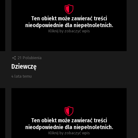
Ten obiekt może zawierać treści
nieodpowiednie dla niepełnoletnich.
Kliknij by zobaczyć wpis
21
Polubienia
Dziewczę
4 lata temu
Ten obiekt może zawierać treści
nieodpowiednie dla niepełnoletnich.
Kliknij by zobaczyć wpis