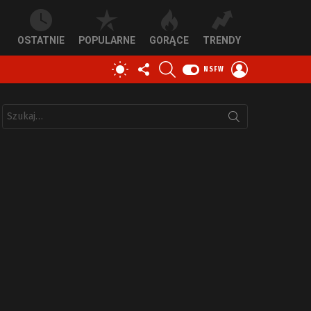
OSTATNIE
POPULARNE
GORĄCE
TRENDY
OBSERWUJ
SZUKAJ
ZALOGUJ
PRZEŁĄCZ
NSFW
NAS
SIĘ
SKÓRKĘ
Szukaj: