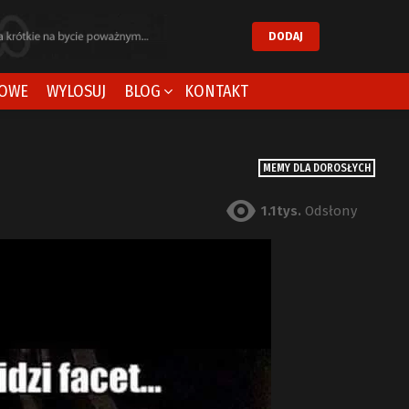
DODAJ
OWE
WYLOSUJ
BLOG
KONTAKT
MEMY DLA DOROSŁYCH
1.1tys.
Odsłony