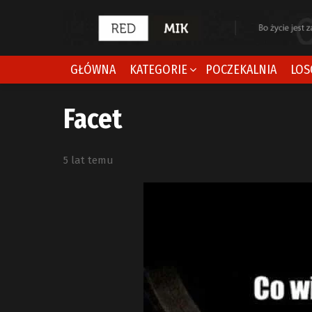
GŁÓWNA
KATEGORIE
POCZEKALNIA
LOS
Facet
5 lat temu