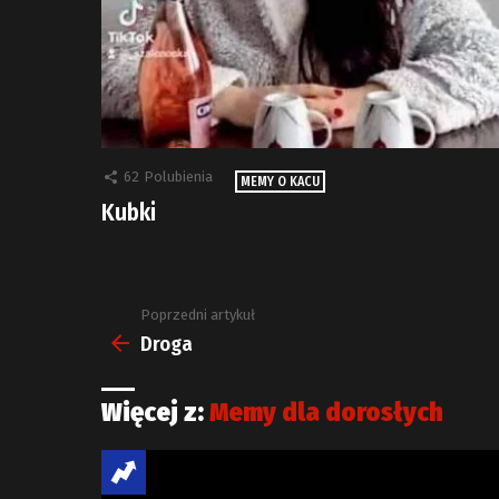
62
Polubienia
MEMY O KACU
Kubki
Poprzedni artykuł
Zobacz
więcej
Droga
Więcej z:
Memy dla dorosłych