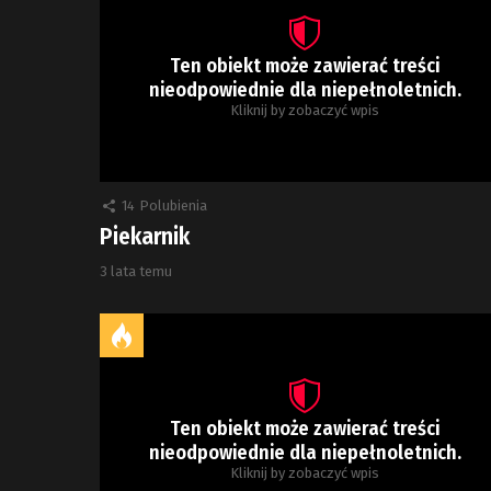
Ten obiekt może zawierać treści
nieodpowiednie dla niepełnoletnich.
Kliknij by zobaczyć wpis
14
Polubienia
Piekarnik
3 lata temu
Ten obiekt może zawierać treści
nieodpowiednie dla niepełnoletnich.
Kliknij by zobaczyć wpis