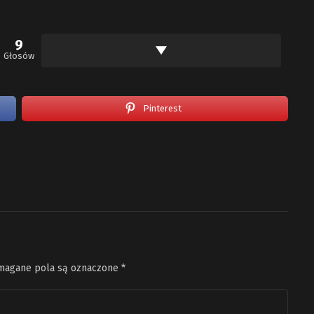
9
Głosów
Pinterest
agane pola są oznaczone
*