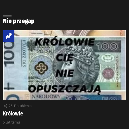
Nie przegap
25
Polubienia
Królowie
5 lat temu