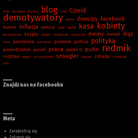
blog
Covid
aids
beemka
biedra
cola
demotywatory
dowcipy
facebook
dieta
kobiety
kasa
inflacja
humor
janusz
jasiu
kartki
memy
mąż
ksiądz
menel
koronawirus
lekarz
lockdown
maseczki
polityka
pandemia
podanie
policja
nasa
paradoks
redmik
praca
putin
poniedziałek
poseł
punkt G
szwagier
rodzina
zdrada
skype
szczepionka
xiaomi
ziemniak
żart
Znajdź nas na Facebooku
Meta
Zarejestruj się
Zaloguj się