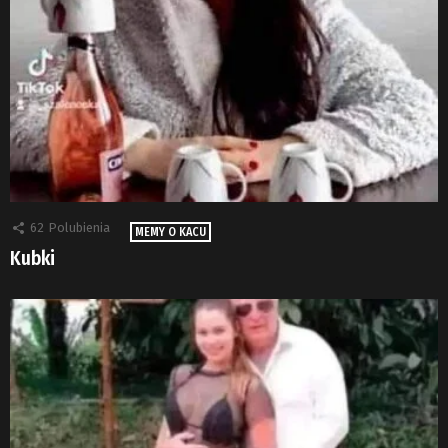
62
Polubienia
MEMY O KACU
Kubki