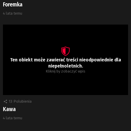
Foremka
4 lata temu
Ten obiekt może zawierać treści nieodpowiednie dla
niepełnoletnich.
Kliknij by zobaczyć wpis
13
Polubienia
Kawa
4 lata temu