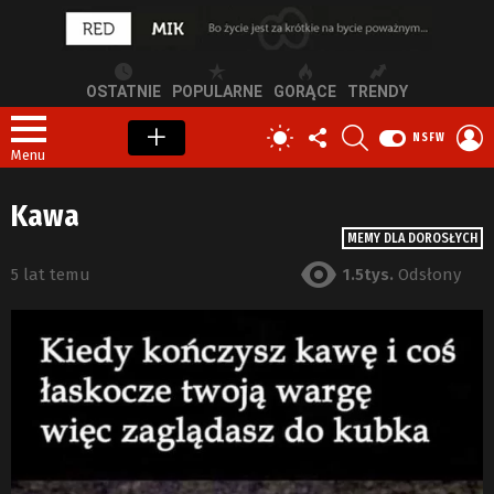
OSTATNIE
POPULARNE
GORĄCE
TRENDY
OBSERWUJ
SZUKAJ
Z
PRZEŁĄCZ
NSFW
NAS
S
SKÓRKĘ
Menu
Kawa
MEMY DLA DOROSŁYCH
5 lat temu
1.5tys.
Odsłony