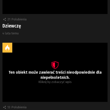
21
Polubienia
Dziewczę
4 lata temu
Ten obiekt może zawierać treści nieodpowiednie dla
niepełnoletnich.
Kliknij by zobaczyć wpis
13
Polubienia