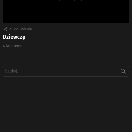
21
Polubienia
Dziewczę
4 lata temu
Szukaj: