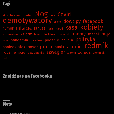
Tagi
blog
Covid
aids
beemka
biedra
cola
demotywatory
dowcipy
facebook
dieta
kobiety
kasa
inflacja
humor
janusz
jasiu
kartki
memy
mąż
ksiądz
menel
koronawirus
lekarz
lockdown
maseczki
polityka
pandemia
podanie
policja
nasa
paradoks
redmik
praca
putin
poniedziałek
poseł
punkt G
szwagier
rodzina
zdrada
skype
szczepionka
xiaomi
ziemniak
żart
Znajdź nas na Facebooku
Meta