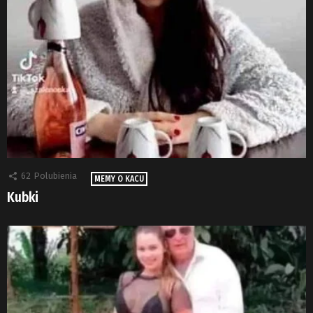
62
Polubienia
MEMY O KACU
Kubki