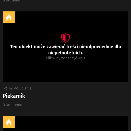
5 lat temu
Ten obiekt może zawierać treści nieodpowiednie dla
niepełnoletnich.
Kliknij by zobaczyć wpis
14
Polubienia
Piekarnik
3 lata temu