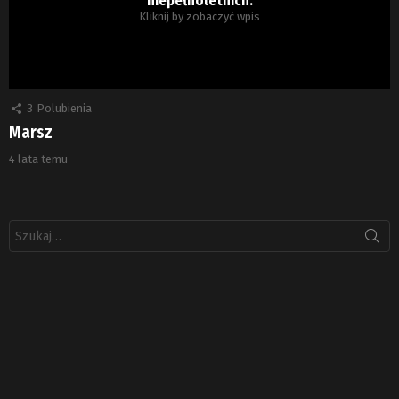
Kliknij by zobaczyć wpis
3
Polubienia
Marsz
4 lata temu
Szukaj: