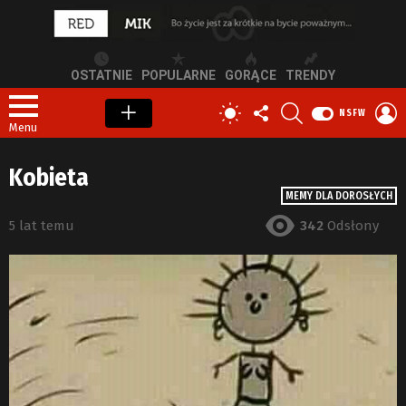
OSTATNIE
POPULARNE
GORĄCE
TRENDY
OBSERWUJ
SZUKAJ
Z
PRZEŁĄCZ
NSFW
NAS
S
SKÓRKĘ
Menu
Kobieta
MEMY DLA DOROSŁYCH
5 lat temu
342
Odsłony