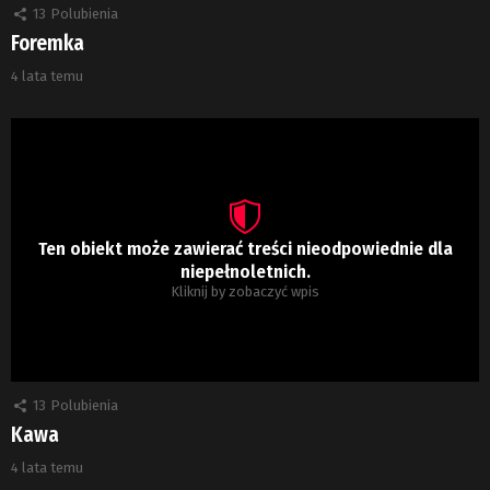
13
Polubienia
Foremka
4 lata temu
Ten obiekt może zawierać treści nieodpowiednie dla
niepełnoletnich.
Kliknij by zobaczyć wpis
13
Polubienia
Kawa
4 lata temu