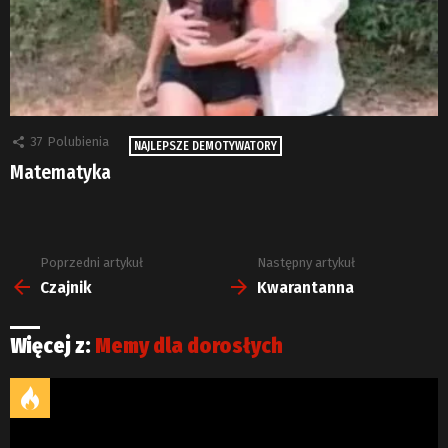
37
Polubienia
NAJLEPSZE DEMOTYWATORY
Matematyka
Poprzedni artykuł
Następny artykuł
Zobacz
więcej
Czajnik
Kwarantanna
Więcej z:
Memy dla dorosłych