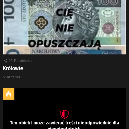
25
Polubienia
Królowie
5 lat temu
Ten obiekt może zawierać treści nieodpowiednie dla
niepełnoletnich.