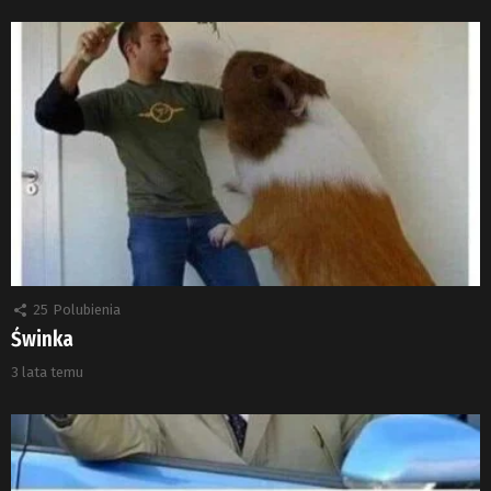
25
Polubienia
Świnka
3 lata temu