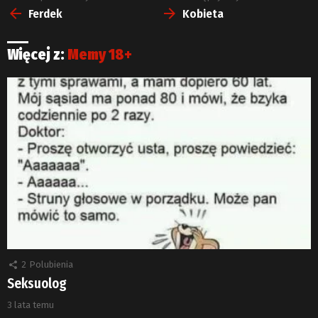
więcej
Ferdek
Kobieta
Więcej z:
Memy 18+
2
Polubienia
Seksuolog
3 lata temu