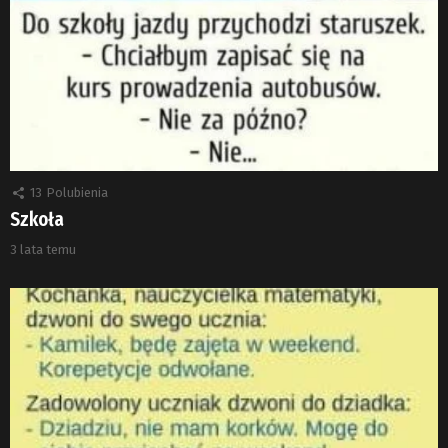
13
Polubienia
Szkoła
3 lata temu