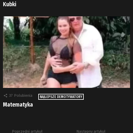
Kubki
37
Polubienia
NAJLEPSZE DEMOTYWATORY
Matematyka
Poprzedni artykuł
Następny artykuł
Zobacz