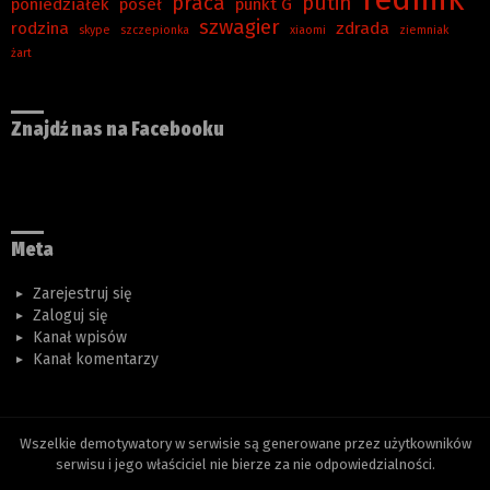
praca
putin
poniedziałek
poseł
punkt G
szwagier
rodzina
zdrada
skype
szczepionka
xiaomi
ziemniak
żart
Znajdź nas na Facebooku
Meta
Zarejestruj się
Zaloguj się
Kanał wpisów
Kanał komentarzy
Wszelkie demotywatory w serwisie są generowane przez użytkowników
serwisu i jego właściciel nie bierze za nie odpowiedzialności.