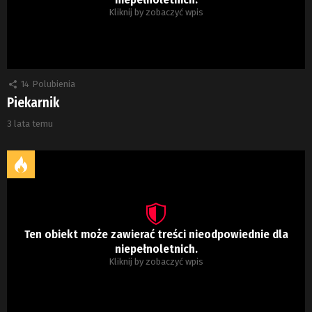
Kliknij by zobaczyć wpis
14
Polubienia
Piekarnik
3 lata temu
Ten obiekt może zawierać treści nieodpowiednie dla
niepełnoletnich.
Kliknij by zobaczyć wpis