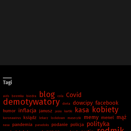
Tagi
blog
Covid
aids
beemka
biedra
cola
demotywatory
dowcipy
facebook
dieta
kobiety
kasa
inflacja
humor
janusz
jasiu
kartki
memy
mąż
ksiądz
menel
koronawirus
lekarz
lockdown
maseczki
polityka
pandemia
podanie
policja
nasa
paradoks
redmik