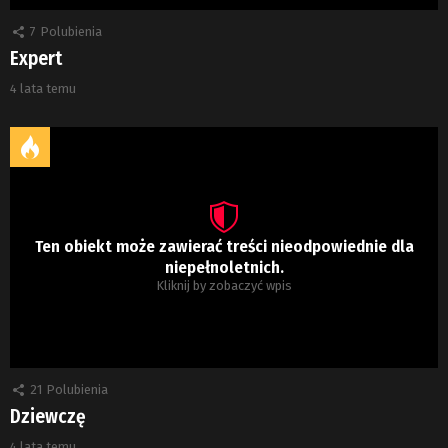
7
Polubienia
Expert
4 lata temu
Ten obiekt może zawierać treści nieodpowiednie dla
niepełnoletnich.
Kliknij by zobaczyć wpis
21
Polubienia
Dziewczę
4 lata temu