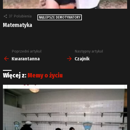
37
Polubienia
NAJLEPSZE DEMOTYWATORY
Matematyka
Poprzedni artykuł
Następny artykuł
Zobacz
więcej
Kwarantanna
Czajnik
Więcej z:
Memy o życiu