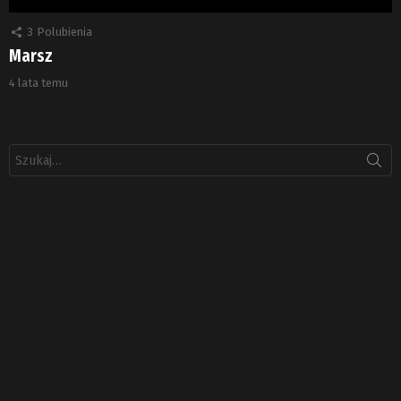
3
Polubienia
Marsz
4 lata temu
Szukaj: