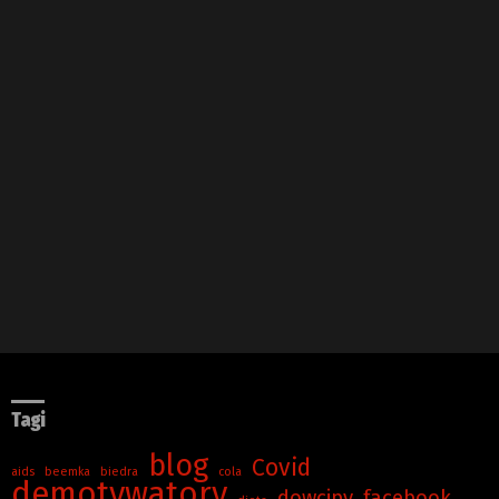
Tagi
blog
Covid
aids
beemka
biedra
cola
demotywatory
dowcipy
facebook