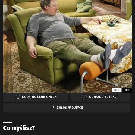
DODAJ DO ULUBIONYCH
DODAJ DO KOLEKCJI
ZGŁOŚ NADUŻYCIE
Co myślisz?