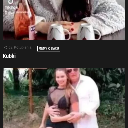
62
Polubienia
MEMY O KACU
Kubki