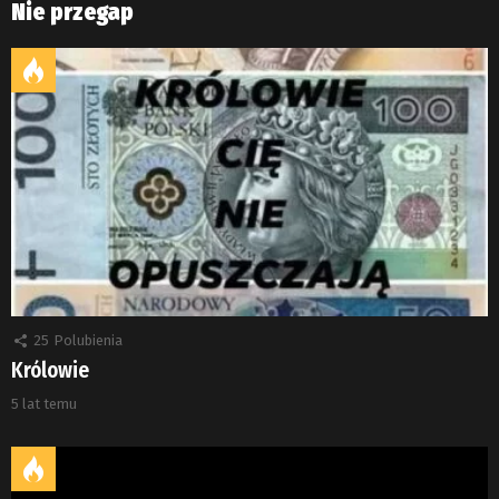
Nie przegap
25
Polubienia
Królowie
5 lat temu