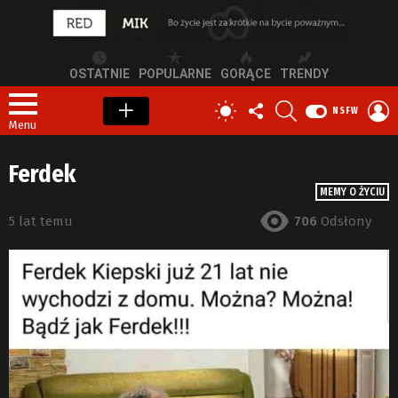
OSTATNIE
POPULARNE
GORĄCE
TRENDY
OBSERWUJ
SZUKAJ
Z
PRZEŁĄCZ
NSFW
NAS
S
SKÓRKĘ
Menu
Ferdek
MEMY O ŻYCIU
5 lat temu
706
Odsłony