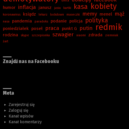
dieta
kobiety
kasa
inflacja
humor
janusz
jasiu
kartki
memy
mąż
ksiądz
menel
koronawirus
lekarz
lockdown
maseczki
polityka
pandemia
podanie
policja
nasa
paradoks
redmik
praca
putin
poniedziałek
poseł
punkt G
szwagier
rodzina
zdrada
skype
szczepionka
xiaomi
ziemniak
żart
Znajdź nas na Facebooku
Meta
Zarejestruj się
Zaloguj się
Kanał wpisów
Kanał komentarzy