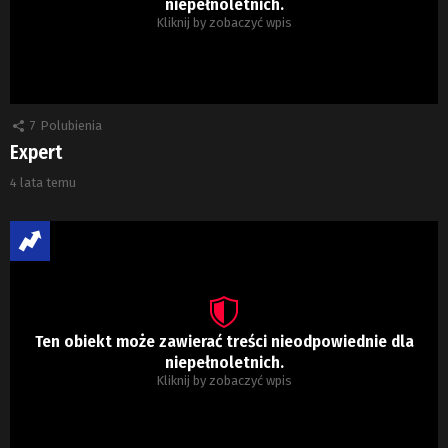
niepełnoletnich.
Kliknij by zobaczyć wpis
7
Polubienia
Expert
4 lata temu
Ten obiekt może zawierać treści nieodpowiednie dla
niepełnoletnich.
Kliknij by zobaczyć wpis