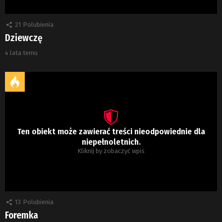
21
Polubienia
Dziewczę
4 lata temu
Ten obiekt może zawierać treści nieodpowiednie dla
niepełnoletnich.
Kliknij by zobaczyć wpis
13
Polubienia
Foremka