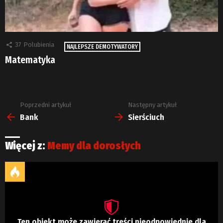
37
Polubienia
NAJLEPSZE DEMOTYWATORY
Matematyka
Poprzedni artykuł
Następny artykuł
Zobacz
więcej
Bank
Sierściuch
Więcej z:
Memy dla dorosłych
Ten obiekt może zawierać treści nieodpowiednie dla