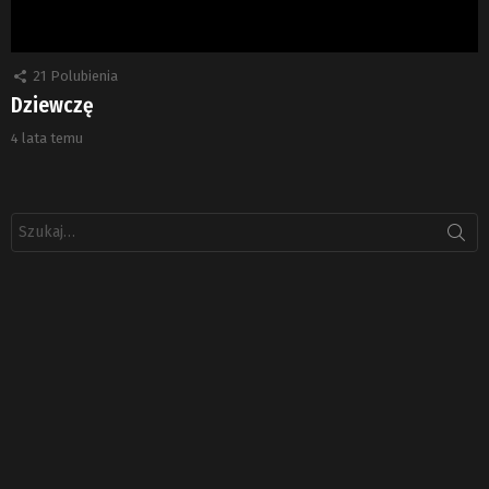
21
Polubienia
Dziewczę
4 lata temu
Szukaj: