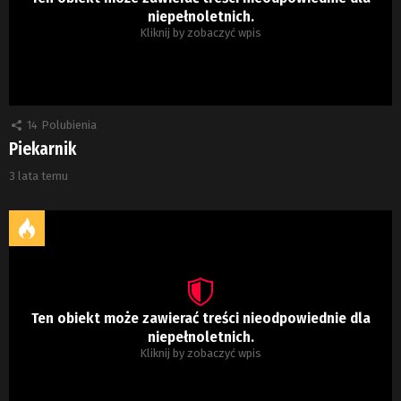
niepełnoletnich.
Kliknij by zobaczyć wpis
14
Polubienia
Piekarnik
3 lata temu
Ten obiekt może zawierać treści nieodpowiednie dla
niepełnoletnich.
Kliknij by zobaczyć wpis