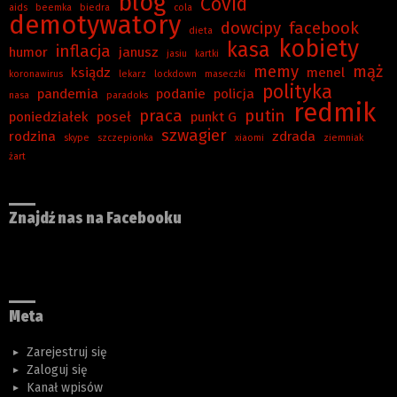
blog
Covid
aids
beemka
biedra
cola
demotywatory
dowcipy
facebook
dieta
kobiety
kasa
inflacja
humor
janusz
jasiu
kartki
memy
mąż
ksiądz
menel
koronawirus
lekarz
lockdown
maseczki
polityka
pandemia
podanie
policja
nasa
paradoks
redmik
praca
putin
poniedziałek
poseł
punkt G
szwagier
rodzina
zdrada
skype
szczepionka
xiaomi
ziemniak
żart
Znajdź nas na Facebooku
Meta
Zarejestruj się
Zaloguj się
Kanał wpisów