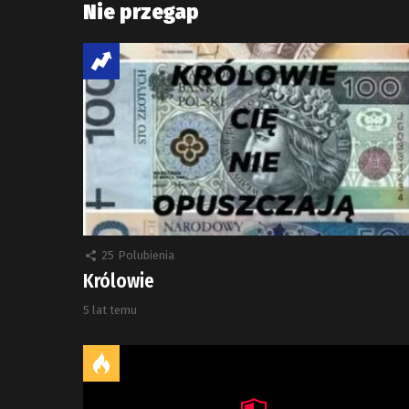
Nie przegap
25
Polubienia
Królowie
5 lat temu