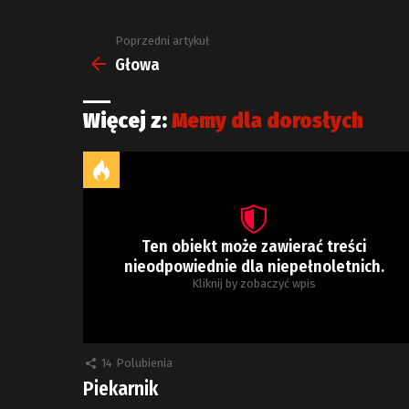
Poprzedni artykuł
Zobacz
więcej
Głowa
Więcej z:
Memy dla dorosłych
Ten obiekt może zawierać treści
nieodpowiednie dla niepełnoletnich.
Kliknij by zobaczyć wpis
14
Polubienia
Piekarnik