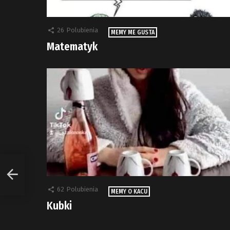
26
Polubienia
MEMY ME GUSTA
Matematyk
62
Polubienia
MEMY O KACU
Kubki