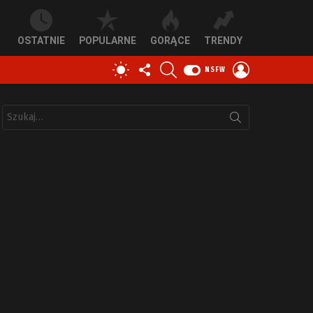
OSTATNIE
POPULARNE
GORĄCE
TRENDY
OBSERWUJ
SZUKAJ
ZALOGUJ
PRZEŁĄCZ
NSFW
NAS
SIĘ
SKÓRKĘ
Szukaj: