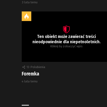
3 lata temu
Ten obiekt może zawierać treści
nieodpowiednie dla niepełnoletnich.
Kliknij by zobaczyć wpis
13
Polubienia
Foremka
4 lata temu