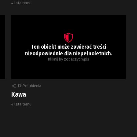
4 lata temu
Ten obiekt może zawierać treści
nieodpowiednie dla niepełnoletnich.
Kliknij by zobaczyć wpis
13
Polubienia
Kawa
4 lata temu