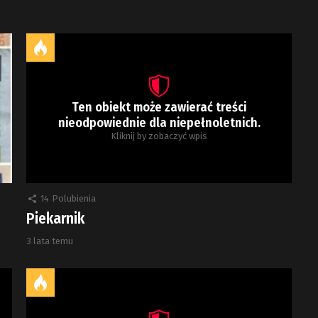
Ten obiekt może zawierać treści
nieodpowiednie dla niepełnoletnich.
Kliknij by zobaczyć wpis
14
Polubienia
Piekarnik
3 lata temu