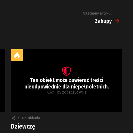
Następny artykuł
Zakupy
Ten obiekt może zawierać treści
nieodpowiednie dla niepełnoletnich.
Kliknij by zobaczyć wpis
21
Polubienia
Dziewczę