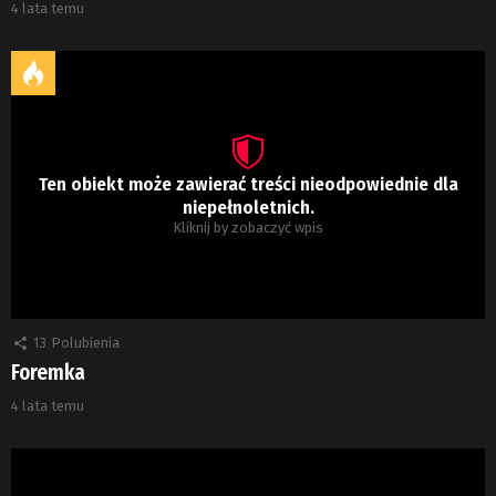
4 lata temu
Ten obiekt może zawierać treści nieodpowiednie dla
niepełnoletnich.
Kliknij by zobaczyć wpis
13
Polubienia
Foremka
4 lata temu