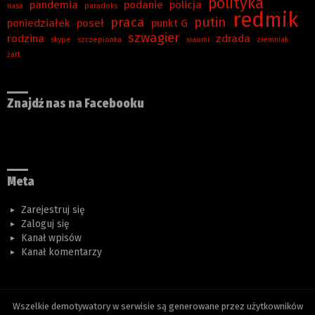
polityka
pandemia
podanie
policja
nasa
paradoks
redmik
praca
putin
poniedziałek
poseł
punkt G
szwagier
rodzina
zdrada
skype
szczepionka
xiaomi
ziemniak
żart
Znajdź nas na Facebooku
Meta
Zarejestruj się
Zaloguj się
Kanał wpisów
Kanał komentarzy
Wszelkie demotywatory w serwisie są generowane przez użytkowników