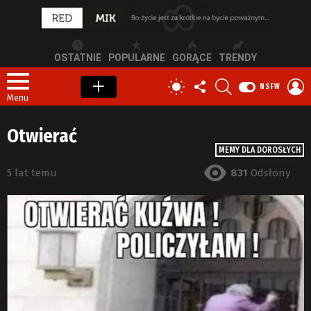
OSTATNIE
POPULARNE
GORĄCE
TRENDY
OBSERWUJ
SZUKAJ
Z
PRZEŁĄCZ
NSFW
NAS
S
SKÓRKĘ
Menu
Otwierać
MEMY DLA DOROSŁYCH
5 lat temu
831
Odsłony