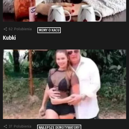
62
Polubienia
MEMY O KACU
Kubki
37
Polubienia
NAJLEPSZE DEMOTYWATORY