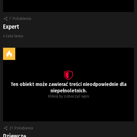
7
Polubienia
Expert
4 lata temu
Ten obiekt może zawierać treści nieodpowiednie dla
niepełnoletnich.
Kliknij by zobaczyć wpis
21
Polubienia
Dziewczę