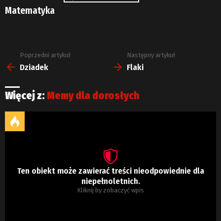
Matematyka
Poprzedni artykuł
Następny artykuł
Zobacz
więcej
Dziadek
Flaki
Więcej z:
Memy dla dorosłych
Ten obiekt może zawierać treści nieodpowiednie dla
niepełnoletnich.
Kliknij by zobaczyć wpis