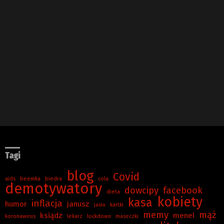
Tagi
blog
Covid
aids
beemka
biedra
cola
demotywatory
dowcipy
facebook
dieta
kobiety
kasa
inflacja
humor
janusz
jasiu
kartki
memy
mąż
ksiądz
menel
koronawirus
lekarz
lockdown
maseczki