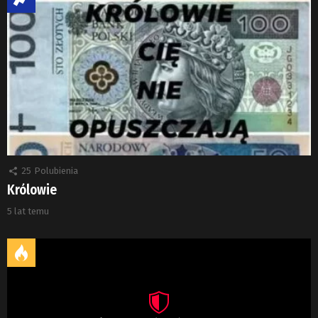
25
Polubienia
Królowie
5 lat temu