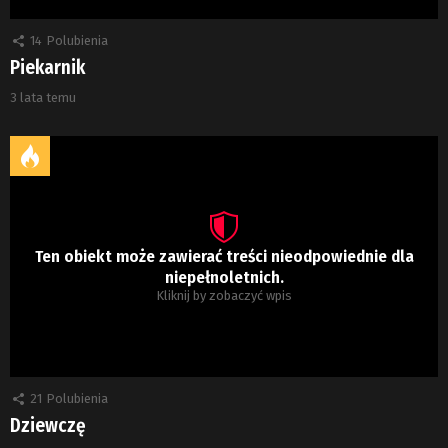
14
Polubienia
Piekarnik
3 lata temu
Ten obiekt może zawierać treści nieodpowiednie dla
niepełnoletnich.
Kliknij by zobaczyć wpis
21
Polubienia
Dziewczę