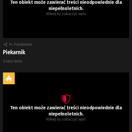
Ten obiekt może zawierać treści nieodpowiednie dla
niepełnoletnich.
Kliknij by zobaczyć wpis
14
Polubienia
Piekarnik
3 lata temu
Ten obiekt może zawierać treści nieodpowiednie dla
niepełnoletnich.
Kliknij by zobaczyć wpis