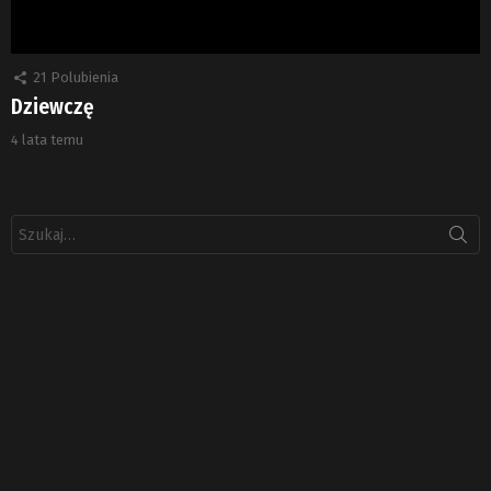
21
Polubienia
Dziewczę
4 lata temu
Szukaj: