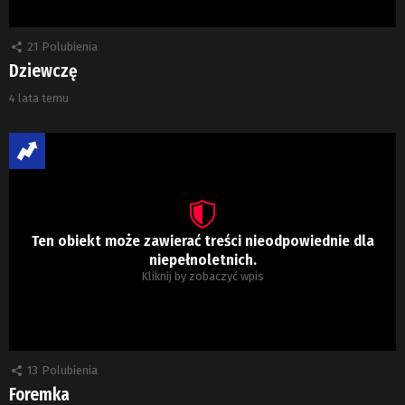
21
Polubienia
Dziewczę
4 lata temu
Ten obiekt może zawierać treści nieodpowiednie dla
niepełnoletnich.
Kliknij by zobaczyć wpis
13
Polubienia
Foremka