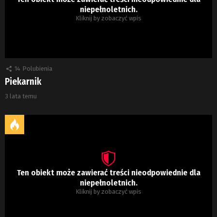
niepełnoletnich.
Kliknij by zobaczyć wpis
14
Polubienia
Piekarnik
3 lata temu
Ten obiekt może zawierać treści nieodpowiednie dla
niepełnoletnich.
Kliknij by zobaczyć wpis