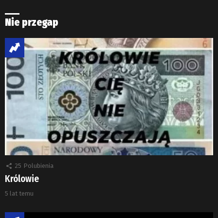
Nie przegap
25
Polubienia
Królowie
5 lat temu