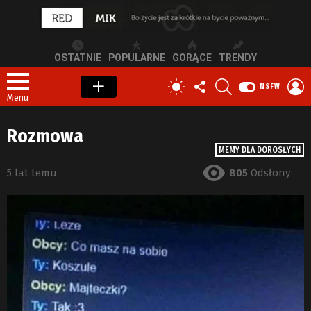
OSTATNIE
POPULARNE
GORĄCE
TRENDY
OBSERWUJ
SZUKAJ
Z
PRZEŁĄCZ
NSFW
NAS
S
SKÓRKĘ
Menu
Rozmowa
MEMY DLA DOROSŁYCH
5 lat temu
805
Odsłony