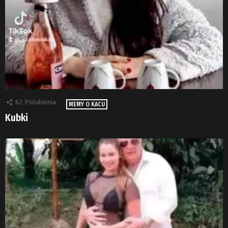
62
Polubienia
MEMY O KACU
Kubki