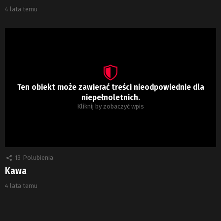
4 lata temu
Ten obiekt może zawierać treści nieodpowiednie dla
niepełnoletnich.
Kliknij by zobaczyć wpis
13
Polubienia
Kawa
4 lata temu