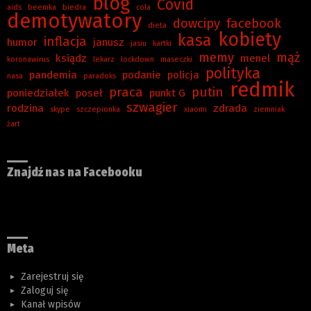
blog
Covid
aids
beemka
biedra
cola
demotywatory
dowcipy
facebook
dieta
kobiety
kasa
inflacja
humor
janusz
jasiu
kartki
memy
mąż
ksiądz
menel
koronawirus
lekarz
lockdown
maseczki
polityka
pandemia
podanie
policja
nasa
paradoks
redmik
praca
putin
poniedziałek
poseł
punkt G
szwagier
rodzina
zdrada
skype
szczepionka
xiaomi
ziemniak
żart
Znajdź nas na Facebooku
Meta
Zarejestruj się
Zaloguj się
Kanał wpisów