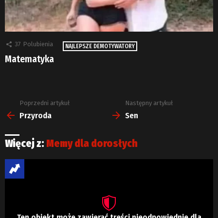
37
Polubienia
NAJLEPSZE DEMOTYWATORY
Matematyka
Poprzedni artykuł
Następny artykuł
Zobacz
więcej
Przyroda
Sen
Więcej z:
Memy dla dorosłych
Ten obiekt może zawierać treści nieodpowiednie dla