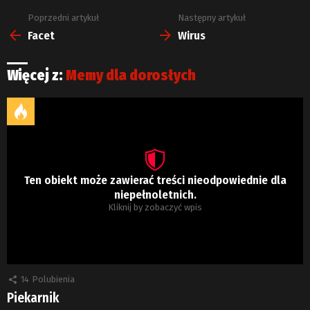
Poprzedni artykuł
Następny artykuł
Zobacz
więcej
Facet
Wirus
Więcej z:
Memy dla dorosłych
Ten obiekt może zawierać treści nieodpowiednie dla
niepełnoletnich.
Kliknij by zobaczyć wpis
14
Polubienia
Piekarnik