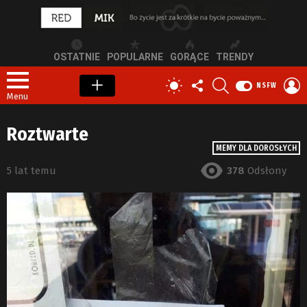
OSTATNIE
POPULARNE
GORĄCE
TRENDY
OBSERWUJ
SZUKAJ
Z
PRZEŁĄCZ
NSFW
NAS
S
SKÓRKĘ
Menu
Roztwarte
MEMY DLA DOROSŁYCH
5 lat temu
378
Odsłony