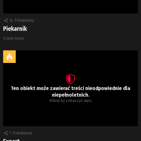
14
Polubienia
Piekarnik
3 lata temu
Ten obiekt może zawierać treści nieodpowiednie dla
niepełnoletnich.
Kliknij by zobaczyć wpis
7
Polubienia