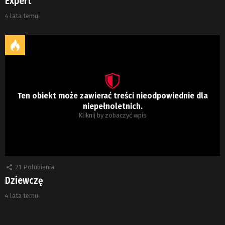
Expert
4 lata temu
Ten obiekt może zawierać treści nieodpowiednie dla
niepełnoletnich.
Kliknij by zobaczyć wpis
21
Polubienia
Dziewczę
4 lata temu