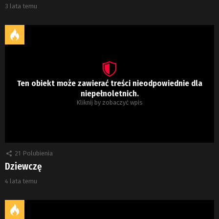
3 lata temu
Ten obiekt może zawierać treści nieodpowiednie dla
niepełnoletnich.
Kliknij by zobaczyć wpis
21
Polubienia
Dziewczę
4 lata temu