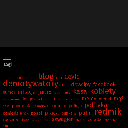
Tagi
blog
Covid
aids
beemka
biedra
cola
demotywatory
dowcipy
facebook
dieta
kobiety
kasa
inflacja
humor
janusz
jasiu
kartki
memy
mąż
ksiądz
menel
koronawirus
lekarz
lockdown
maseczki
polityka
pandemia
podanie
policja
nasa
paradoks
redmik
praca
putin
poniedziałek
poseł
punkt G
szwagier
rodzina
zdrada
skype
szczepionka
xiaomi
ziemniak
żart