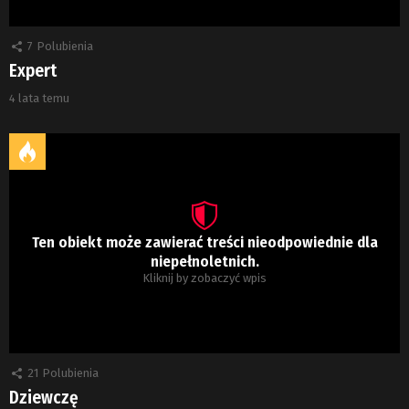
7
Polubienia
Expert
4 lata temu
Ten obiekt może zawierać treści nieodpowiednie dla
niepełnoletnich.
Kliknij by zobaczyć wpis
21
Polubienia
Dziewczę