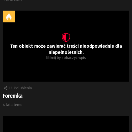
Ten obiekt może zawierać treści nieodpowiednie dla
niepełnoletnich.
Kliknij by zobaczyć wpis
13
Polubienia
Foremka
4 lata temu