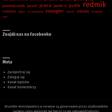
redmik
praca
putin
poniedziałek
poseł
punkt G
szwagier
rodzina
zdrada
skype
szczepionka
xiaomi
ziemniak
żart
Znajdź nas na Facebooku
Meta
Zarejestruj się
Zaloguj się
Kanał wpisów
Kanał komentarzy
Wszelkie demotywatory w serwisie są generowane przez użytkowników
serwisu i jego właściciel nie bierze za nie odpowiedzialności.