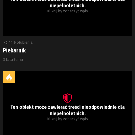
niepełnoletnich.
Kliknij by zobaczyć wpis
14
Polubienia
Piekarnik
3 lata temu
Ten obiekt może zawierać treści nieodpowiednie dla
niepełnoletnich.
Kliknij by zobaczyć wpis