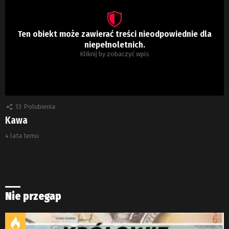
Ten obiekt może zawierać treści nieodpowiednie dla
niepełnoletnich.
Kliknij by zobaczyć wpis
13
Polubienia
Kawa
4 lata temu
Nie przegap