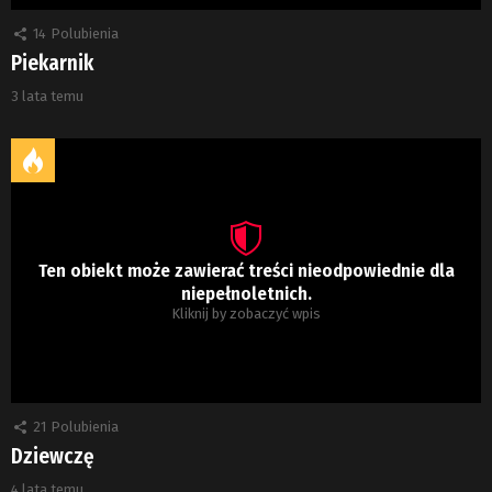
14
Polubienia
Piekarnik
3 lata temu
Ten obiekt może zawierać treści nieodpowiednie dla
niepełnoletnich.
Kliknij by zobaczyć wpis
21
Polubienia
Dziewczę
4 lata temu