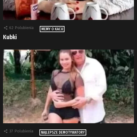
62
Polubienia
MEMY O KACU
Kubki
37
Polubienia
NAJLEPSZE DEMOTYWATORY