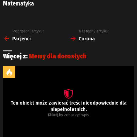
Matematyka
Poprzedni artykuł
Następny artykuł
Zobacz
więcej
Pacjenci
Corona
Więcej z:
Memy dla dorosłych
Ten obiekt może zawierać treści nieodpowiednie dla
niepełnoletnich.
Kliknij by zobaczyć wpis