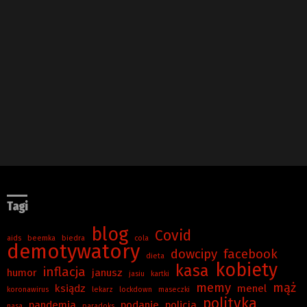
Tagi
blog
Covid
aids
beemka
biedra
cola
demotywatory
dowcipy
facebook
dieta
kobiety
kasa
inflacja
humor
janusz
jasiu
kartki
memy
mąż
ksiądz
menel
koronawirus
lekarz
lockdown
maseczki
polityka
pandemia
podanie
policja
nasa
paradoks