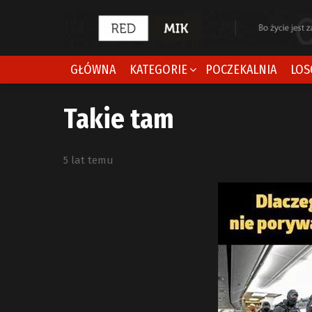
GŁÓWNA
KATEGORIE
POCZEKALNIA
LOS
Takie tam
5 lat temu