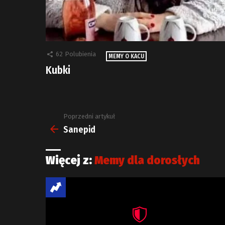
62
Polubienia
MEMY O KACU
Kubki
Poprzedni artykuł
Zobacz
więcej
Sanepid
Więcej z:
Memy dla dorosłych