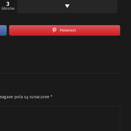
3
Głosów
Pinterest
agane pola są oznaczone
*