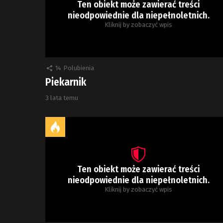
Ten obiekt może zawierać treści
nieodpowiednie dla niepełnoletnich.
Kliknij by zobaczyć wpis
14
Polubienia
Piekarnik
3 lata temu
Ten obiekt może zawierać treści
nieodpowiednie dla niepełnoletnich.
Kliknij by zobaczyć wpis