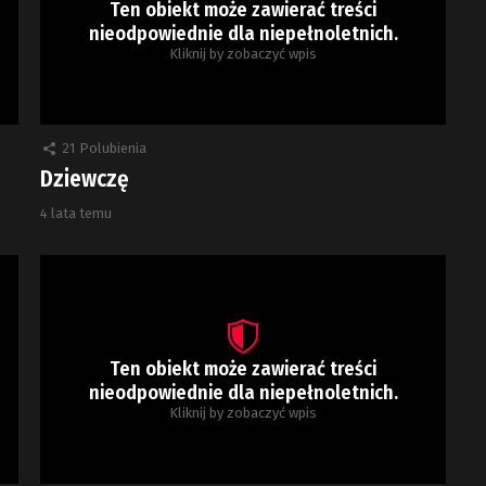
Ten obiekt może zawierać treści
nieodpowiednie dla niepełnoletnich.
Kliknij by zobaczyć wpis
21
Polubienia
Dziewczę
4 lata temu
Ten obiekt może zawierać treści
nieodpowiednie dla niepełnoletnich.
Kliknij by zobaczyć wpis