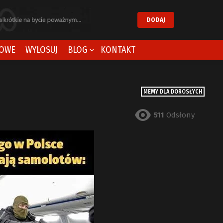
DODAJ
OWE
WYLOSUJ
BLOG
KONTAKT
MEMY DLA DOROSŁYCH
511
Odsłony