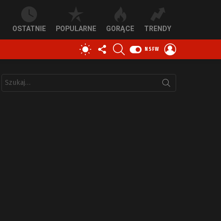
OSTATNIE
POPULARNE
GORĄCE
TRENDY
OBSERWUJ
SZUKAJ
ZALOGUJ
PRZEŁĄCZ
NSFW
NAS
SIĘ
SKÓRKĘ
Szukaj: