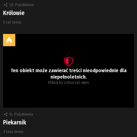
25
Polubienia
Królowie
5 lat temu
Ten obiekt może zawierać treści nieodpowiednie dla
niepełnoletnich.
Kliknij by zobaczyć wpis
14
Polubienia
Piekarnik
3 lata temu