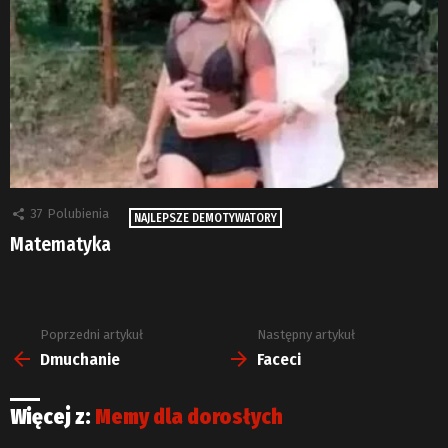
37
Polubienia
NAJLEPSZE DEMOTYWATORY
Matematyka
Poprzedni artykuł
Następny artykuł
Zobacz
więcej
Dmuchanie
Faceci
Więcej z:
Memy dla dorosłych