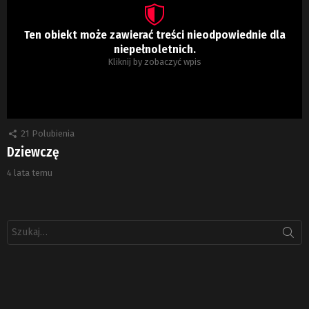
Ten obiekt może zawierać treści nieodpowiednie dla
niepełnoletnich.
Kliknij by zobaczyć wpis
21
Polubienia
Dziewczę
4 lata temu
Szukaj: