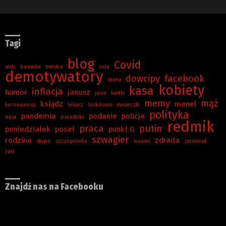
Tagi
blog
Covid
aids
beemka
biedra
cola
demotywatory
dowcipy
facebook
dieta
kobiety
kasa
inflacja
humor
janusz
jasiu
kartki
memy
mąż
ksiądz
menel
koronawirus
lekarz
lockdown
maseczki
polityka
pandemia
podanie
policja
nasa
paradoks
redmik
praca
putin
poniedziałek
poseł
punkt G
szwagier
rodzina
zdrada
skype
szczepionka
xiaomi
ziemniak
żart
Znajdź nas na Facebooku