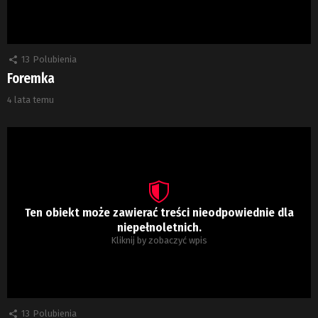
13
Polubienia
Foremka
4 lata temu
Ten obiekt może zawierać treści nieodpowiednie dla
niepełnoletnich.
Kliknij by zobaczyć wpis
13
Polubienia