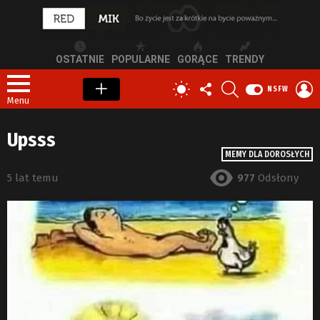
OSTATNIE
POPULARNE
GORĄCE
TRENDY
OBSERWUJ
SZUKAJ
Z
PRZEŁĄCZ
NSFW
NAS
S
SKÓRKĘ
Menu
Upsss
MEMY DLA DOROSŁYCH
5 lat temu
977
Odsłony