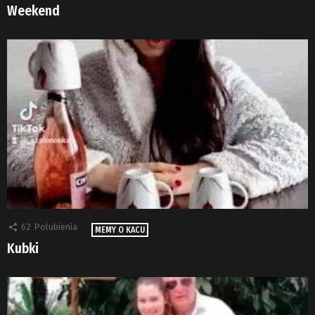
Weekend
62
Polubienia
MEMY O KACU
Kubki