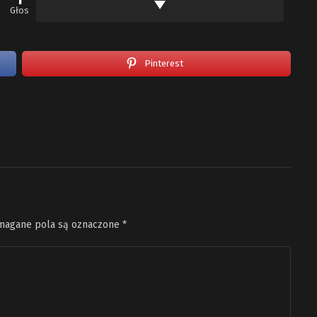
Głos
Pinterest
agane pola są oznaczone
*