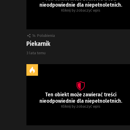
nieodpowiednie dla niepełnoletnich.
Kliknij by zobaczyć wpis
14
Polubienia
Piekarnik
3 lata temu
Ten obiekt może zawierać treści
nieodpowiednie dla niepełnoletnich.
Kliknij by zobaczyć wpis