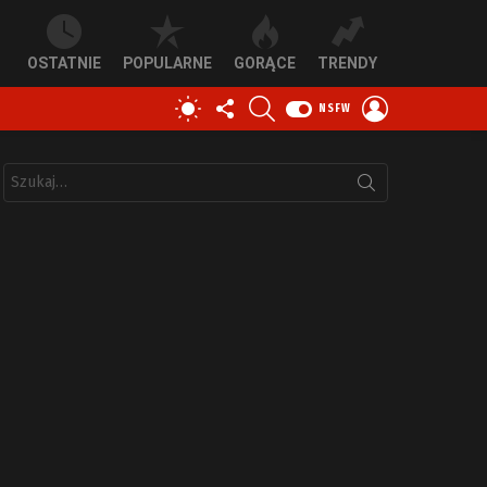
OSTATNIE
POPULARNE
GORĄCE
TRENDY
OBSERWUJ
SZUKAJ
ZALOGUJ
PRZEŁĄCZ
NSFW
NAS
SIĘ
SKÓRKĘ
Szukaj: