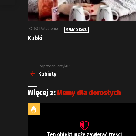
62
Polubienia
MEMY O KACU
Kubki
Poprzedni artykuł
Zobacz
więcej
Kobiety
Więcej z:
Memy dla dorosłych
Ten obiekt może zawierać treści