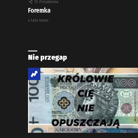
13
Polubienia
Foremka
4 lata temu
Nie przegap