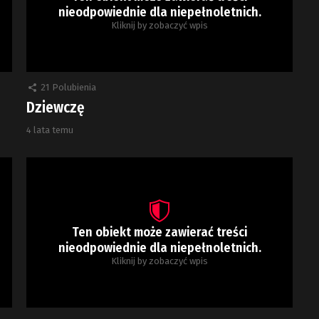
nieodpowiednie dla niepełnoletnich.
Kliknij by zobaczyć wpis
21
Polubienia
Dziewczę
4 lata temu
Ten obiekt może zawierać treści
nieodpowiednie dla niepełnoletnich.
Kliknij by zobaczyć wpis