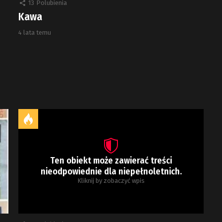
13
Polubienia
Kawa
4 lata temu
Ten obiekt może zawierać treści
nieodpowiednie dla niepełnoletnich.
Kliknij by zobaczyć wpis