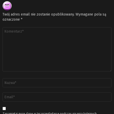
Twój adres email nie zostanie opublikowany.
Wymagane pola są
oznaczone
*
Komentarz
*
Nazwa
*
Adres
email
*
Zapamiętaj moje dane w tej przeglądarce podczas pisania kolejnych