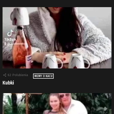
62
Polubienia
MEMY O KACU
Kubki