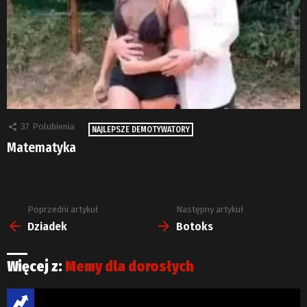
37
Polubienia
NAJLEPSZE DEMOTYWATORY
Matematyka
Poprzedni artykuł
Następny artykuł
Zobacz
więcej
Dziadek
Botoks
Więcej z:
Memy dla dorosłych