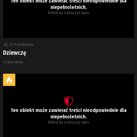
Ten obiekt może zawierać treści nieodpowiednie dla
niepełnoletnich.
Kliknij by zobaczyć wpis
21
Polubienia
Dziewczę
4 lata temu
Ten obiekt może zawierać treści nieodpowiednie dla
niepełnoletnich.
Kliknij by zobaczyć wpis