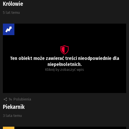
Królowie
5 lat temu
Ten obiekt może zawierać treści nieodpowiednie dla
niepełnoletnich.
Kliknij by zobaczyć wpis
14
Polubienia
Piekarnik
3 lata temu