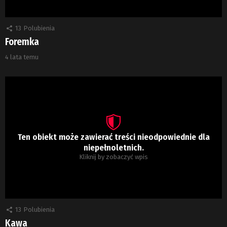
13
Polubienia
Foremka
4 lata temu
Ten obiekt może zawierać treści nieodpowiednie dla
niepełnoletnich.
Kliknij by zobaczyć wpis
13
Polubienia
Kawa