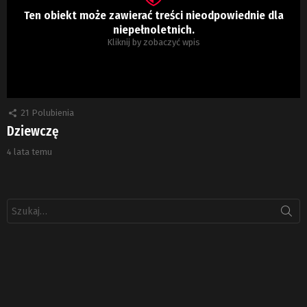
Ten obiekt może zawierać treści nieodpowiednie dla
niepełnoletnich.
Kliknij by zobaczyć wpis
21
Polubienia
Dziewczę
4 lata temu
Szukaj: