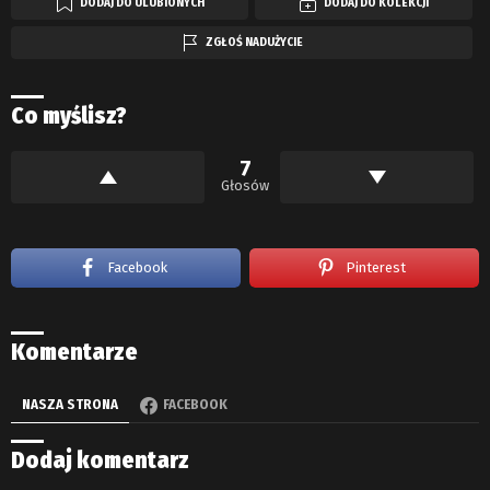
DODAJ DO ULUBIONYCH
DODAJ DO KOLEKCJI
ZGŁOŚ NADUŻYCIE
Co myślisz?
7
Głosów
Facebook
Pinterest
Komentarze
NASZA STRONA
FACEBOOK
Dodaj komentarz