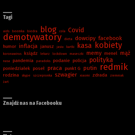
Tagi
blog
Covid
aids
beemka
biedra
cola
demotywatory
dowcipy
facebook
dieta
kobiety
kasa
inflacja
humor
janusz
jasiu
kartki
memy
mąż
ksiądz
menel
koronawirus
lekarz
lockdown
maseczki
polityka
pandemia
podanie
policja
nasa
paradoks
redmik
praca
putin
poniedziałek
poseł
punkt G
szwagier
rodzina
zdrada
skype
szczepionka
xiaomi
ziemniak
żart
Znajdź nas na Facebooku