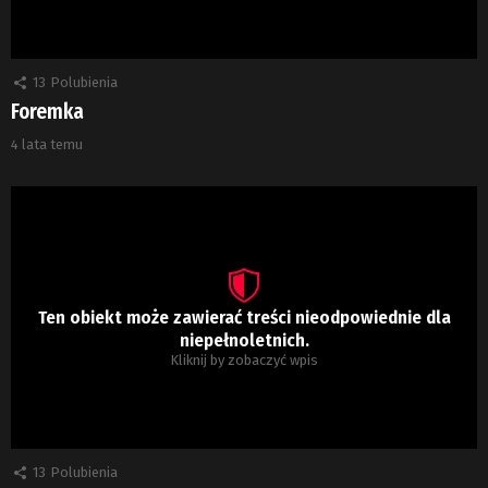
13
Polubienia
Foremka
4 lata temu
Ten obiekt może zawierać treści nieodpowiednie dla
niepełnoletnich.
Kliknij by zobaczyć wpis
13
Polubienia