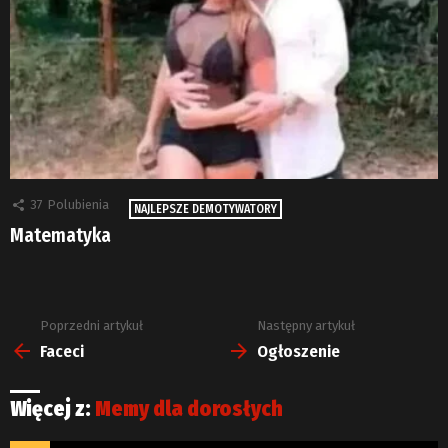
37
Polubienia
NAJLEPSZE DEMOTYWATORY
Matematyka
Poprzedni artykuł
Następny artykuł
Zobacz
więcej
Faceci
Ogłoszenie
Więcej z:
Memy dla dorosłych