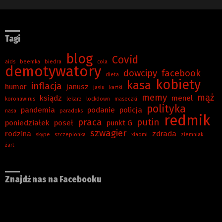
Tagi
blog
Covid
aids
beemka
biedra
cola
demotywatory
dowcipy
facebook
dieta
kobiety
kasa
inflacja
humor
janusz
jasiu
kartki
memy
mąż
ksiądz
menel
koronawirus
lekarz
lockdown
maseczki
polityka
pandemia
podanie
policja
nasa
paradoks
redmik
praca
putin
poniedziałek
poseł
punkt G
szwagier
rodzina
zdrada
skype
szczepionka
xiaomi
ziemniak
żart
Znajdź nas na Facebooku