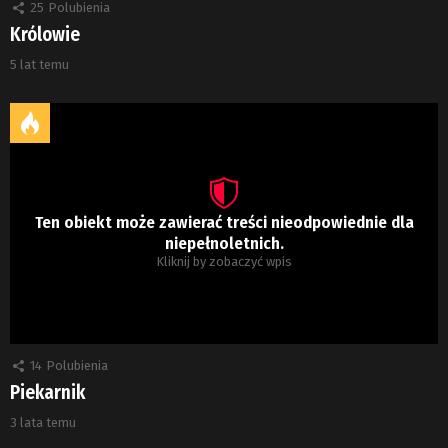
25
Polubienia
Królowie
5 lat temu
Ten obiekt może zawierać treści nieodpowiednie dla
niepełnoletnich.
Kliknij by zobaczyć wpis
14
Polubienia
Piekarnik
3 lata temu