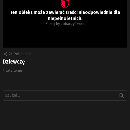
Ten obiekt może zawierać treści nieodpowiednie dla
niepełnoletnich.
Kliknij by zobaczyć wpis
21
Polubienia
Dziewczę
4 lata temu
Szukaj: