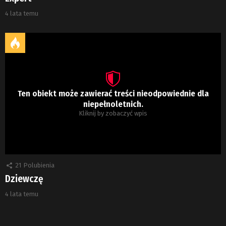
4 lata temu
Ten obiekt może zawierać treści nieodpowiednie dla
niepełnoletnich.
Kliknij by zobaczyć wpis
21
Polubienia
Dziewczę
4 lata temu