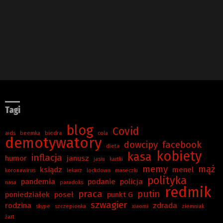
Tagi
blog
Covid
aids
beemka
biedra
cola
demotywatory
dowcipy
facebook
dieta
kobiety
kasa
inflacja
humor
janusz
jasiu
kartki
memy
mąż
ksiądz
menel
koronawirus
lekarz
lockdown
maseczki
polityka
pandemia
podanie
policja
nasa
paradoks
redmik
praca
putin
poniedziałek
poseł
punkt G
szwagier
rodzina
zdrada
skype
szczepionka
xiaomi
ziemniak
żart