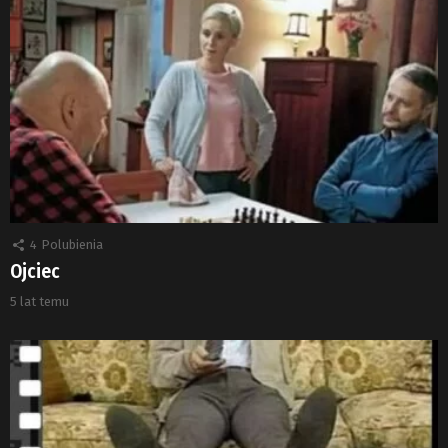
4
Polubienia
Ojciec
5 lat temu