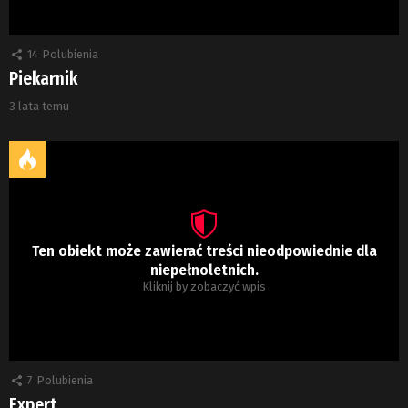
14
Polubienia
Piekarnik
3 lata temu
Ten obiekt może zawierać treści nieodpowiednie dla
niepełnoletnich.
Kliknij by zobaczyć wpis
7
Polubienia
Expert