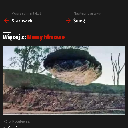
Poprzedni artykuł
Następny artykuł
Zobacz
więcej
Staruszek
Śnieg
Więcej z:
Memy filmowe
8
Polubienia