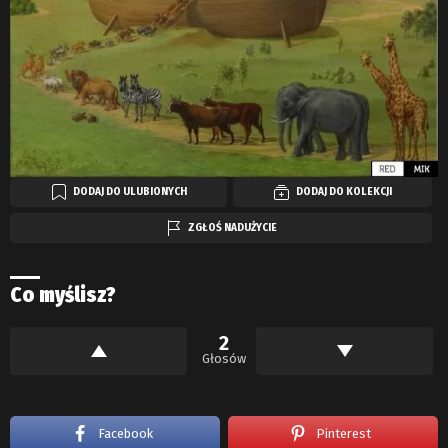
DODAJ DO ULUBIONYCH
DODAJ DO KOLEKCJI
ZGŁOŚ NADUŻYCIE
Co myślisz?
2
Głosów
Facebook
Pinterest