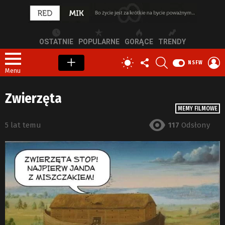
OSTATNIE
POPULARNE
GORĄCE
TRENDY
OBSERWUJ
SZUKAJ
Z
PRZEŁĄCZ
NSFW
NAS
S
SKÓRKĘ
Menu
Zwierzęta
MEMY FILMOWE
5 lat temu
117
Odsłony