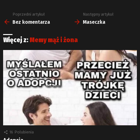
Poprzedni artykuł
Następny artykuł
Zobacz
więcej
Bez komentarza
Maseczka
Więcej z:
Memy mąż i żona
16
Polubienia