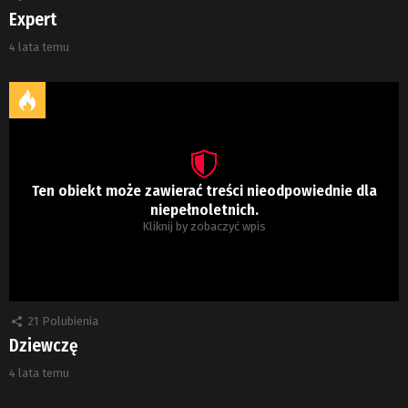
Expert
4 lata temu
Ten obiekt może zawierać treści nieodpowiednie dla
niepełnoletnich.
Kliknij by zobaczyć wpis
21
Polubienia
Dziewczę
4 lata temu