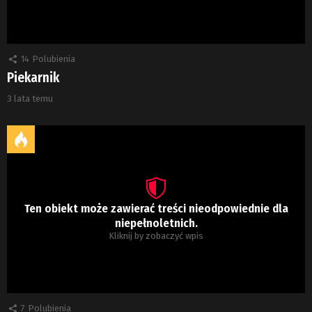
14
Polubienia
Piekarnik
3 lata temu
Ten obiekt może zawierać treści nieodpowiednie dla
niepełnoletnich.
Kliknij by zobaczyć wpis
7
Polubienia