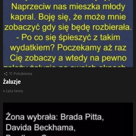
11
Polubienia
Żaluzje
4 lata temu