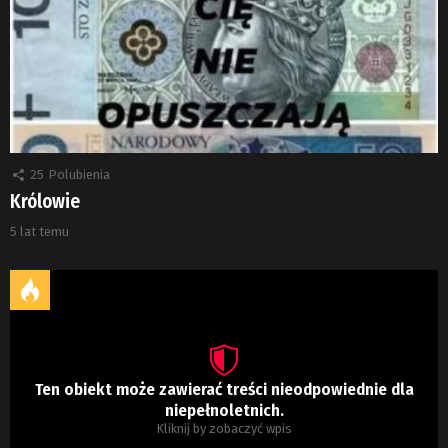
25
Polubienia
Królowie
5 lat temu
Ten obiekt może zawierać treści nieodpowiednie dla
niepełnoletnich.
Kliknij by zobaczyć wpis