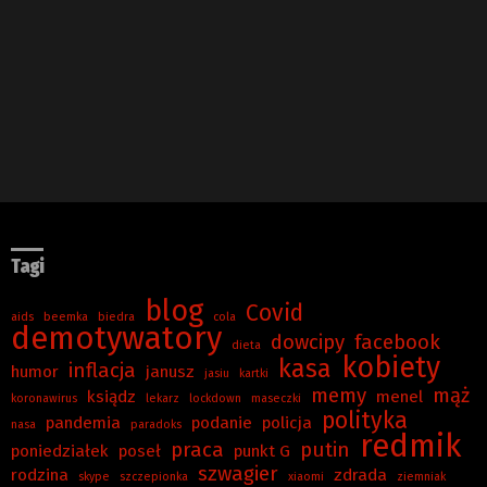
Tagi
blog
Covid
aids
beemka
biedra
cola
demotywatory
dowcipy
facebook
dieta
kobiety
kasa
inflacja
humor
janusz
jasiu
kartki
memy
mąż
ksiądz
menel
koronawirus
lekarz
lockdown
maseczki
polityka
pandemia
podanie
policja
nasa
paradoks
redmik
praca
putin
poniedziałek
poseł
punkt G
szwagier
rodzina
zdrada
skype
szczepionka
xiaomi
ziemniak