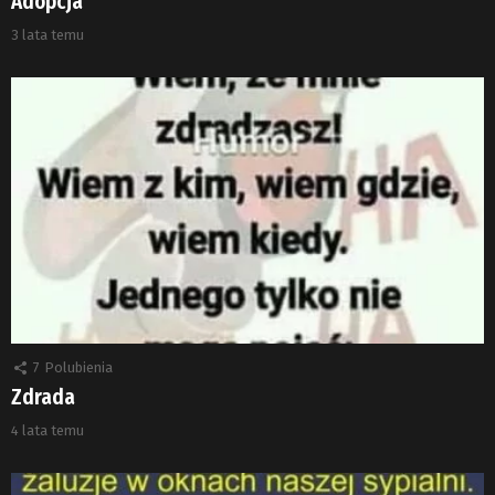
Adopcja
3 lata temu
7
Polubienia
Zdrada
4 lata temu