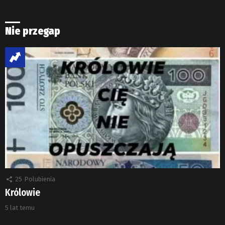
Nie przegap
25
Polubienia
Królowie
5 lat temu