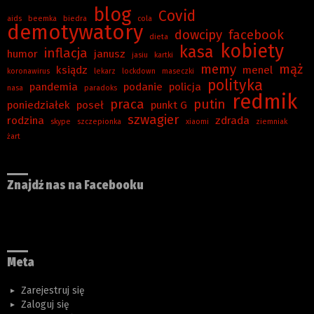
blog
Covid
aids
beemka
biedra
cola
demotywatory
dowcipy
facebook
dieta
kobiety
kasa
inflacja
humor
janusz
jasiu
kartki
memy
mąż
ksiądz
menel
koronawirus
lekarz
lockdown
maseczki
polityka
pandemia
podanie
policja
nasa
paradoks
redmik
praca
putin
poniedziałek
poseł
punkt G
szwagier
rodzina
zdrada
skype
szczepionka
xiaomi
ziemniak
żart
Znajdź nas na Facebooku
Meta
Zarejestruj się
Zaloguj się