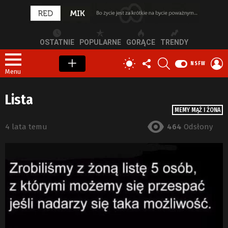
OSTATNIE
POPULARNE
GORĄCE
TRENDY
OBSERWUJ
SZUKAJ
Z
PRZEŁĄCZ
NSFW
NAS
S
SKÓRKĘ
Menu
Lista
MEMY MĄŻ I ŻONA
4 lata temu
464
Odsłony