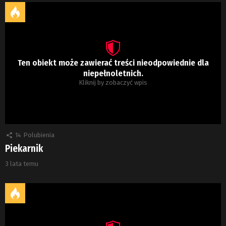
Ten obiekt może zawierać treści nieodpowiednie dla
niepełnoletnich.
Kliknij by zobaczyć wpis
14
Polubienia
Piekarnik
3 lata temu