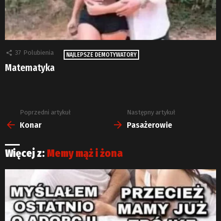
37
Polubienia
NAJLEPSZE DEMOTYWATORY
Matematyka
Poprzedni artykuł
Następny artykuł
Zobacz
więcej
Konar
Pasażerowie
Więcej z:
Memy mąż i żona