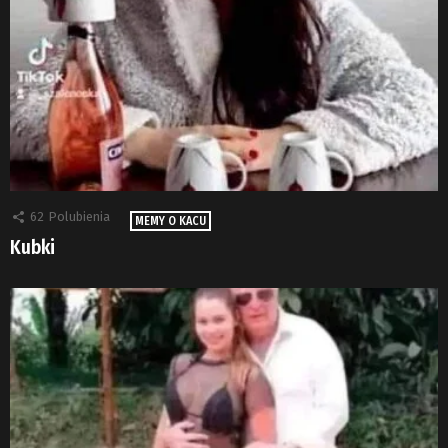
62
Polubienia
MEMY O KACU
Kubki