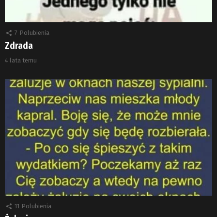
7
Polubienia
Zdrada
4 lata temu
11
Polubienia