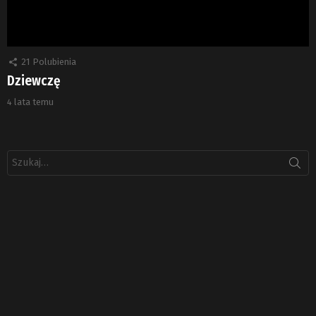
21
Polubienia
Dziewczę
4 lata temu
Szukaj: