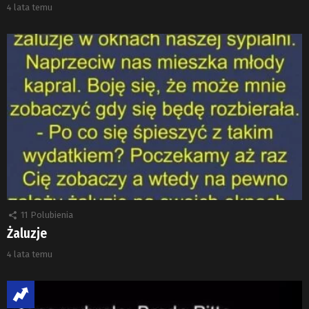
4 lata temu
11
Polubienia
Żaluzje
4 lata temu