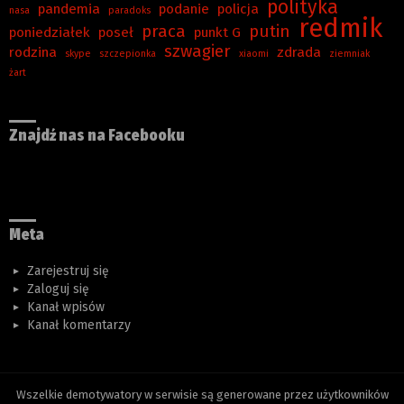
polityka
pandemia
podanie
policja
nasa
paradoks
redmik
praca
putin
poniedziałek
poseł
punkt G
szwagier
rodzina
zdrada
skype
szczepionka
xiaomi
ziemniak
żart
Znajdź nas na Facebooku
Meta
Zarejestruj się
Zaloguj się
Kanał wpisów
Kanał komentarzy
Wszelkie demotywatory w serwisie są generowane przez użytkowników