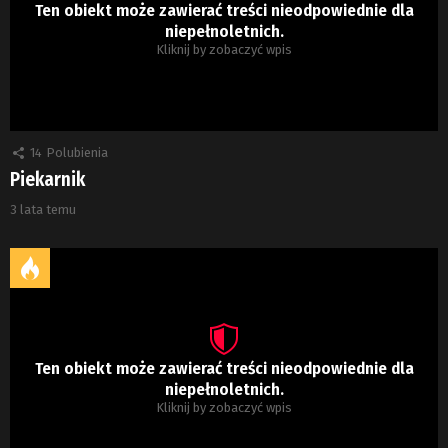
Ten obiekt może zawierać treści nieodpowiednie dla
niepełnoletnich.
Kliknij by zobaczyć wpis
14
Polubienia
Piekarnik
3 lata temu
Ten obiekt może zawierać treści nieodpowiednie dla
niepełnoletnich.
Kliknij by zobaczyć wpis