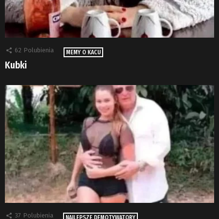
62
Polubienia
MEMY O KACU
Kubki
37
Polubienia
NAJLEPSZE DEMOTYWATORY