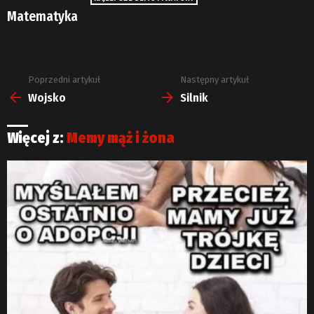
Matematyka
Poprzedni artykuł
Następny artykuł
Zobacz
więcej
Wojsko
Silnik
Więcej z:
Memy mąż i żona