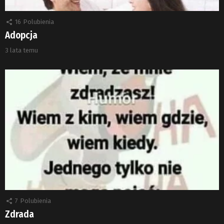
16
Polubienia
Adopcja
3 lata temu
7
Polubienia
Zdrada