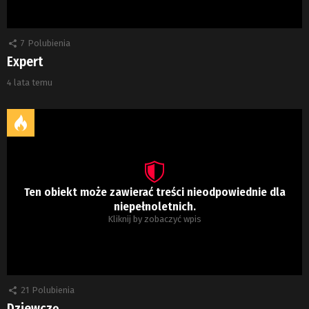
7
Polubienia
Expert
4 lata temu
Ten obiekt może zawierać treści nieodpowiednie dla
niepełnoletnich.
Kliknij by zobaczyć wpis
21
Polubienia
Dziewczę