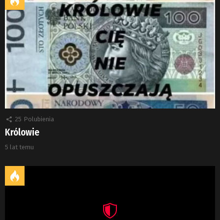
25
Polubienia
Królowie
5 lat temu