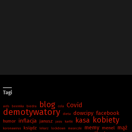
Tagi
blog
Covid
aids
beemka
biedra
cola
demotywatory
dowcipy
facebook
dieta
kobiety
kasa
inflacja
humor
janusz
jasiu
kartki
memy
mąż
ksiądz
menel
koronawirus
lekarz
lockdown
maseczki