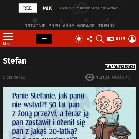
OSTATNIE
POPULARNE
GORĄCE
TRENDY
OBSERWUJ
SZUKAJ
Z
PRZEŁĄCZ
NSFW
NAS
S
SKÓRKĘ
Menu
Stefan
MEMY MĄŻ I ŻONA
5 lat temu
1.2tys.
Odsłony