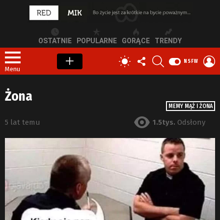
OSTATNIE
POPULARNE
GORĄCE
TRENDY
OBSERWUJ
SZUKAJ
Z
PRZEŁĄCZ
NSFW
NAS
S
SKÓRKĘ
Menu
Żona
MEMY MĄŻ I ŻONA
5 lat temu
1.5tys.
Odsłony