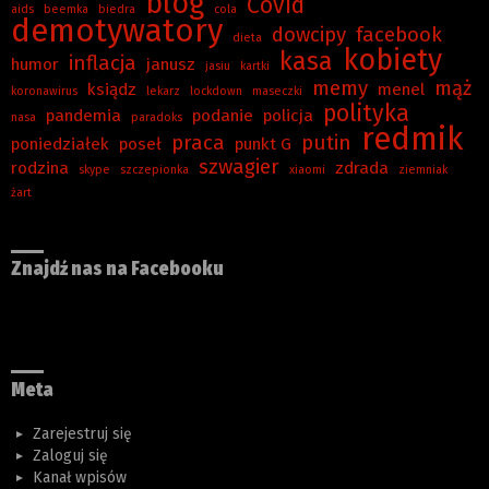
blog
Covid
aids
beemka
biedra
cola
demotywatory
dowcipy
facebook
dieta
kobiety
kasa
inflacja
humor
janusz
jasiu
kartki
memy
mąż
ksiądz
menel
koronawirus
lekarz
lockdown
maseczki
polityka
pandemia
podanie
policja
nasa
paradoks
redmik
praca
putin
poniedziałek
poseł
punkt G
szwagier
rodzina
zdrada
skype
szczepionka
xiaomi
ziemniak
żart
Znajdź nas na Facebooku
Meta
Zarejestruj się
Zaloguj się
Kanał wpisów