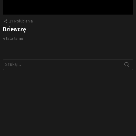
21
Polubienia
Dziewczę
4 lata temu
Szukaj: