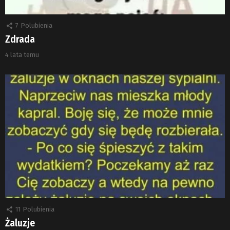
7
Polubienia
Zdrada
4 lata temu
11
Polubienia
Żaluzje