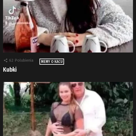
62
Polubienia
MEMY O KACU
Kubki