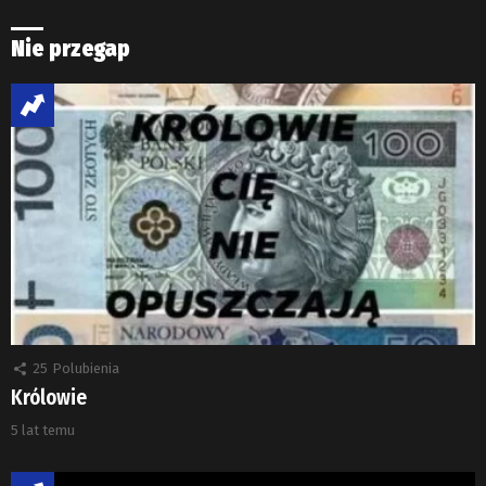
Nie przegap
25
Polubienia
Królowie
5 lat temu