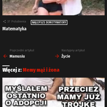
37
Polubienia
NAJLEPSZE DEMOTYWATORY
Matematyka
Poprzedni artykuł
Następny artykuł
Zobacz
więcej
Mamusiu
Życie
Więcej z:
Memy mąż i żona