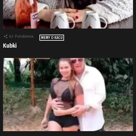
62
Polubienia
MEMY O KACU
Kubki