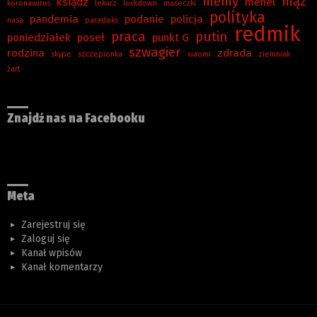
memy
mąż
ksiądz
menel
koronawirus
lekarz
lockdown
maseczki
polityka
pandemia
podanie
policja
nasa
paradoks
redmik
praca
putin
poniedziałek
poseł
punkt G
szwagier
rodzina
zdrada
skype
szczepionka
xiaomi
ziemniak
żart
Znajdź nas na Facebooku
Meta
Zarejestruj się
Zaloguj się
Kanał wpisów
Kanał komentarzy