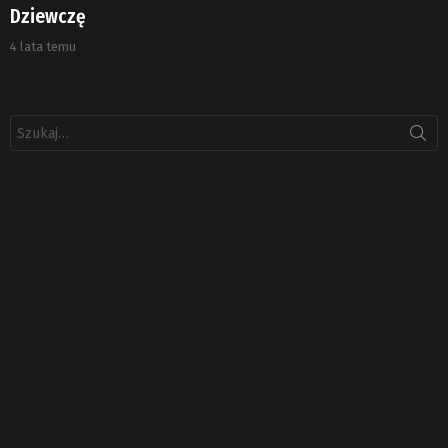
Dziewczę
4 lata temu
Szukaj: