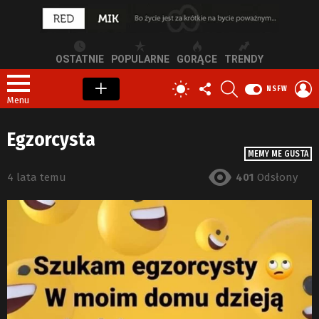
OSTATNIE
POPULARNE
GORĄCE
TRENDY
OBSERWUJ
SZUKAJ
Z
PRZEŁĄCZ
NSFW
NAS
S
SKÓRKĘ
Menu
Egzorcysta
MEMY ME GUSTA
4 lata temu
401
Odsłony