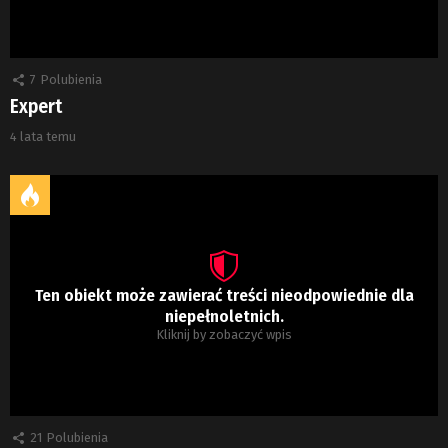
7
Polubienia
Expert
4 lata temu
Ten obiekt może zawierać treści nieodpowiednie dla
niepełnoletnich.
Kliknij by zobaczyć wpis
21
Polubienia