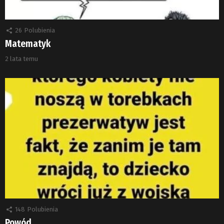
26
Polubienia
Matematyk
2 lata temu
148
Polubienia
Powód