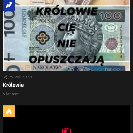
25
Polubienia
Królowie
5 lat temu