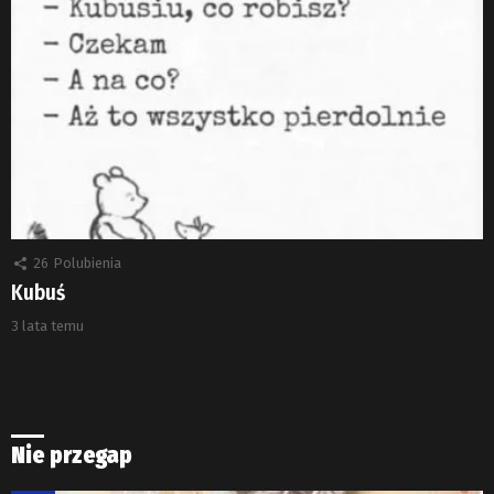
26
Polubienia
Kubuś
3 lata temu
Nie przegap