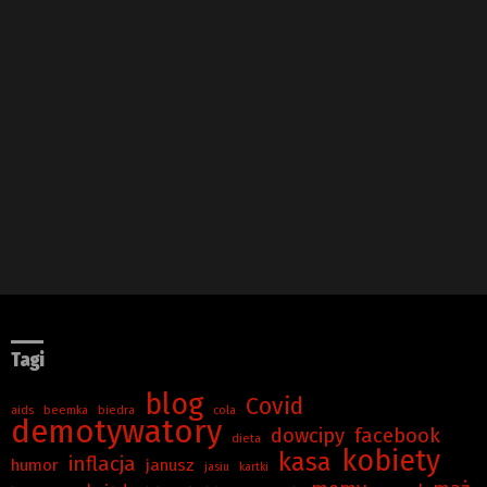
Tagi
blog
Covid
aids
beemka
biedra
cola
demotywatory
dowcipy
facebook
dieta
kobiety
kasa
inflacja
humor
janusz
jasiu
kartki