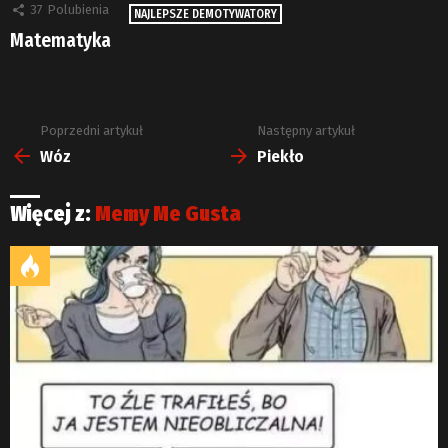
37
Polubienia
NAJLEPSZE DEMOTYWATORY
Matematyka
Poprzedni artykuł
Następny artykuł
Zobacz
więcej
Wóz
Piekło
Więcej z:
Memy Me Gusta