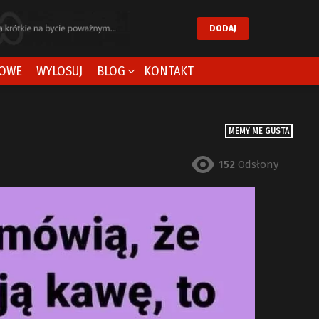
DODAJ
OWE
WYLOSUJ
BLOG
KONTAKT
MEMY ME GUSTA
152
Odsłony