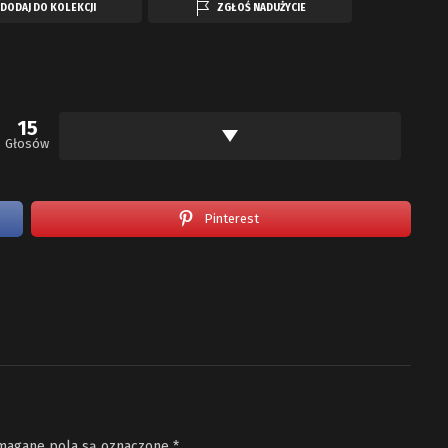
DODAJ DO KOLEKCJI
ZGŁOŚ NADUŻYCIE
15
Głosów
Pinterest
agane pola są oznaczone
*