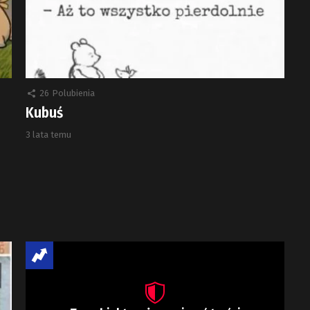
26
Polubienia
Kubuś
3 lata temu