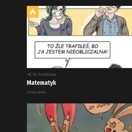
26
Polubienia
Matematyk
2 lata temu