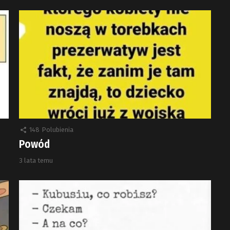
148
Polubienia
Powód
3 lata temu