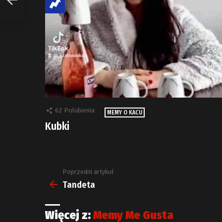
62
Polubienia
MEMY O KACU
Kubki
Poprzedni artykuł
Zobacz
więcej
Tandeta
Więcej z:
Memy Me Gusta