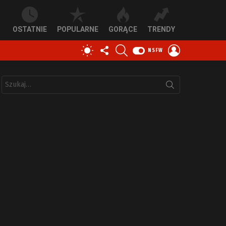
OSTATNIE
POPULARNE
GORĄCE
TRENDY
OBSERWUJ
SZUKAJ
ZALOGUJ
PRZEŁĄCZ
NSFW
NAS
SIĘ
SKÓRKĘ
Szukaj: