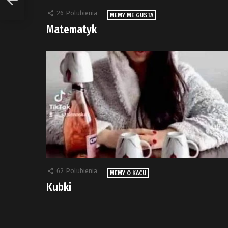
26
Polubienia
MEMY ME GUSTA
Matematyk
62
Polubienia
MEMY O KACU
Kubki