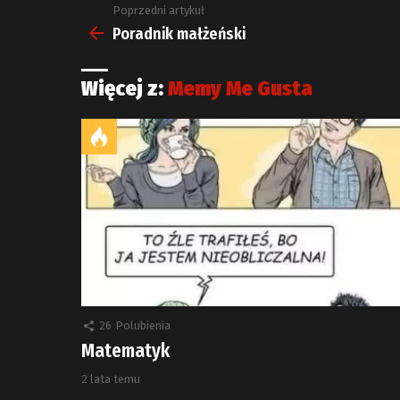
Poprzedni artykuł
Zobacz
więcej
Poradnik małżeński
Więcej z:
Memy Me Gusta
26
Polubienia
Matematyk
2 lata temu