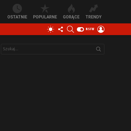
OSTATNIE
POPULARNE
GORĄCE
TRENDY
OBSERWUJ
SZUKAJ
ZALOGUJ
PRZEŁĄCZ
NSFW
NAS
SIĘ
SKÓRKĘ
Szukaj: