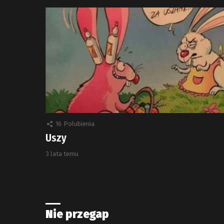
16
Polubienia
Uszy
3 lata temu
Nie przegap