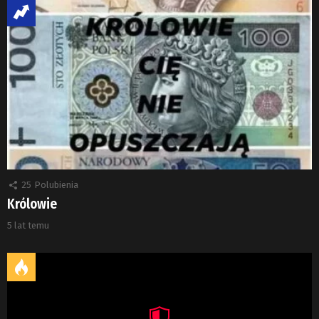
25
Polubienia
Królowie
5 lat temu