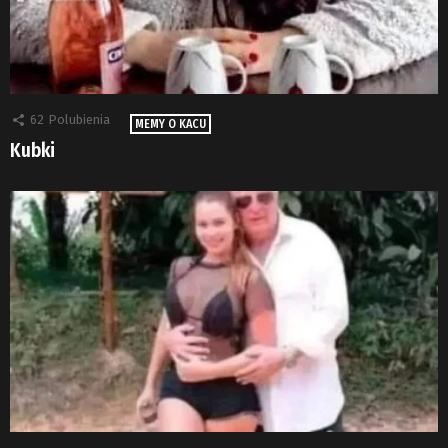
62
Polubienia
MEMY O KACU
Kubki