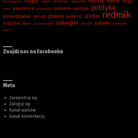
memy
mąż
ksiądz
menel
koronawirus
lekarz
lockdown
maseczki
polityka
pandemia
podanie
policja
nasa
paradoks
redmik
praca
putin
poniedziałek
poseł
punkt G
szwagier
rodzina
zdrada
skype
szczepionka
xiaomi
ziemniak
żart
Znajdź nas na Facebooku
Meta
Zarejestruj się
Zaloguj się
Kanał wpisów
Kanał komentarzy