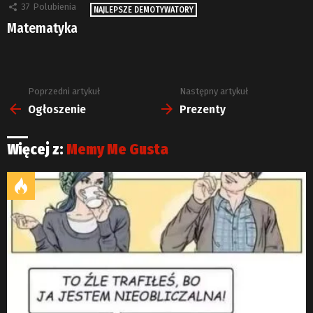
37
Polubienia
NAJLEPSZE DEMOTYWATORY
Matematyka
Poprzedni artykuł
Następny artykuł
Zobacz
więcej
Ogłoszenie
Prezenty
Więcej z:
Memy Me Gusta