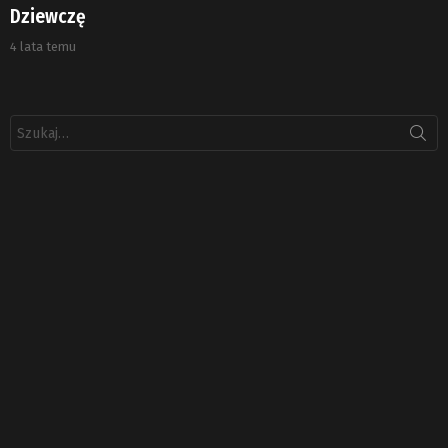
Dziewczę
4 lata temu
Szukaj: