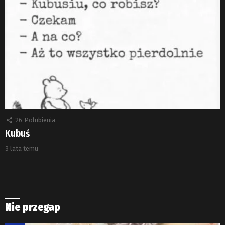
26
Polubienia
Kubuś
3 lata temu
Nie przegap