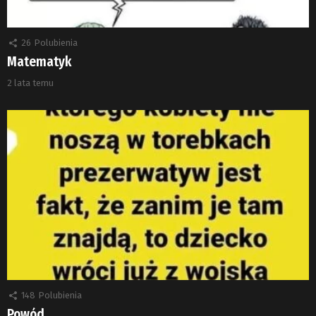
26
Polubienia
Matematyk
2 lata temu
148
Polubienia
Powód