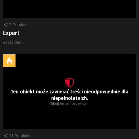
7
Polubienia
Expert
4 lata temu
Ten obiekt może zawierać treści nieodpowiednie dla
niepełnoletnich.
Kliknij by zobaczyć wpis
21
Polubienia