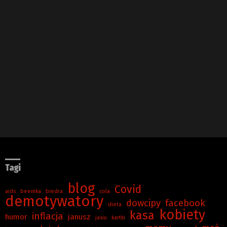
Tagi
blog
Covid
aids
beemka
biedra
cola
demotywatory
dowcipy
facebook
dieta
kobiety
kasa
inflacja
humor
janusz
jasiu
kartki