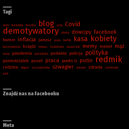
Tagi
blog
Covid
aids
beemka
biedra
cola
demotywatory
dowcipy
facebook
dieta
kobiety
kasa
inflacja
humor
janusz
jasiu
kartki
memy
mąż
ksiądz
menel
koronawirus
lekarz
lockdown
maseczki
polityka
pandemia
podanie
policja
nasa
paradoks
redmik
praca
putin
poniedziałek
poseł
punkt G
szwagier
rodzina
zdrada
skype
szczepionka
xiaomi
ziemniak
żart
Znajdź nas na Facebooku
Meta