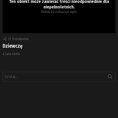
Ten obiekt może zawierać treści nieodpowiednie dla
niepełnoletnich.
Kliknij by zobaczyć wpis
21
Polubienia
Dziewczę
4 lata temu
Szukaj: