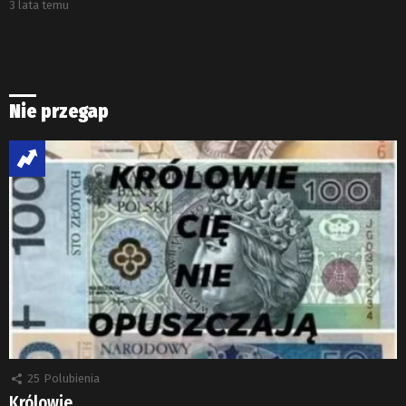
3 lata temu
Nie przegap
25
Polubienia
Królowie