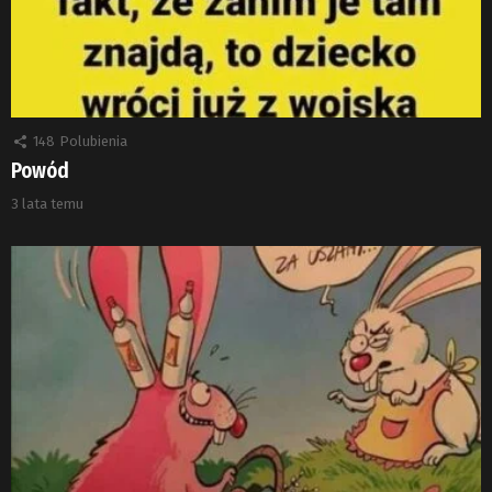
148
Polubienia
Powód
3 lata temu