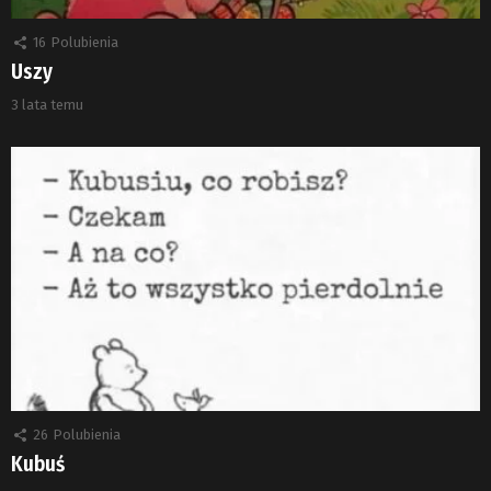
16
Polubienia
Uszy
3 lata temu
26
Polubienia
Kubuś