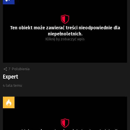
Ten obiekt może zawierać treści nieodpowiednie dla
niepełnoletnich.
Kliknij by zobaczyć wpis
7
Polubienia
Expert
4 lata temu