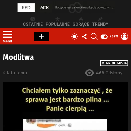
OSTATNIE
POPULARNE
GORĄCE
TRENDY
OBSERWUJ
SZUKAJ
Z
PRZEŁĄCZ
NSFW
NAS
S
SKÓRKĘ
Menu
Modlitwa
MEMY ME GUSTA
4 lata temu
468
Odsłony