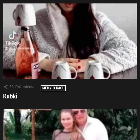
62
Polubienia
MEMY O KACU
Kubki