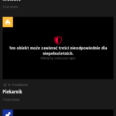
5 lat temu
Ten obiekt może zawierać treści nieodpowiednie dla
niepełnoletnich.
Kliknij by zobaczyć wpis
14
Polubienia
Piekarnik
3 lata temu