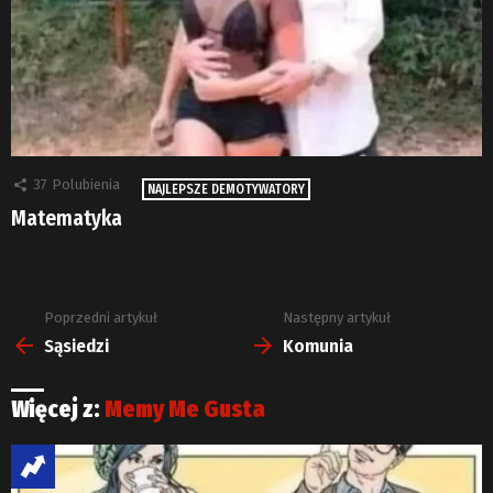
37
Polubienia
NAJLEPSZE DEMOTYWATORY
Matematyka
Poprzedni artykuł
Następny artykuł
Zobacz
więcej
Sąsiedzi
Komunia
Więcej z:
Memy Me Gusta