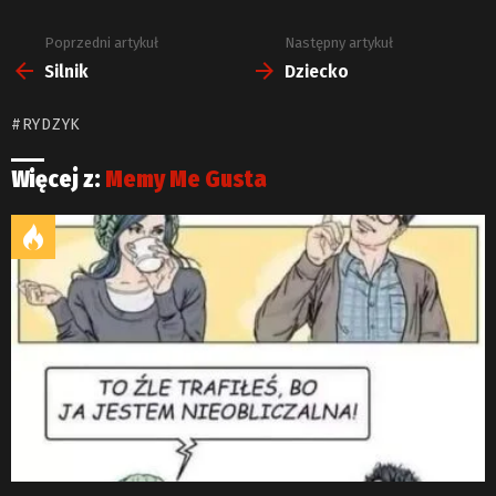
Poprzedni artykuł
Następny artykuł
Zobacz
więcej
Silnik
Dziecko
RYDZYK
Więcej z:
Memy Me Gusta