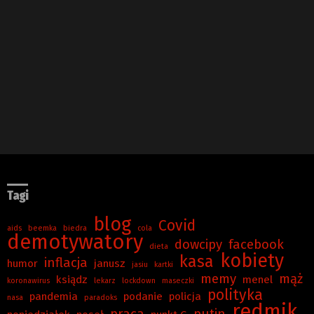
Tagi
blog
Covid
aids
beemka
biedra
cola
demotywatory
dowcipy
facebook
dieta
kobiety
kasa
inflacja
humor
janusz
jasiu
kartki
memy
mąż
ksiądz
menel
koronawirus
lekarz
lockdown
maseczki
polityka
pandemia
podanie
policja
nasa
paradoks
redmik
praca
putin