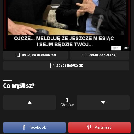
DODAJ DO ULUBIONYCH
DODAJ DO KOLEKCJI
ZGŁOŚ NADUŻYCIE
Co myślisz?
3
Głosów
Facebook
Pinterest