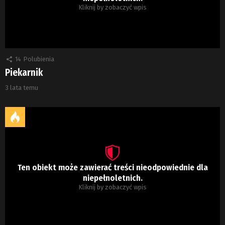
Kliknij by zobaczyć wpis
14
Polubienia
Piekarnik
3 lata temu
Ten obiekt może zawierać treści nieodpowiednie dla
niepełnoletnich.
Kliknij by zobaczyć wpis