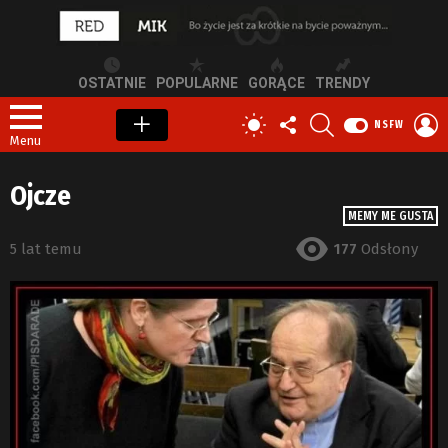
OSTATNIE
POPULARNE
GORĄCE
TRENDY
OBSERWUJ
SZUKAJ
Z
PRZEŁĄCZ
NSFW
NAS
S
SKÓRKĘ
Menu
Ojcze
MEMY ME GUSTA
5 lat temu
177
Odsłony