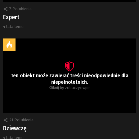
7
Polubienia
Expert
4 lata temu
Ten obiekt może zawierać treści nieodpowiednie dla
niepełnoletnich.
Kliknij by zobaczyć wpis
21
Polubienia
Dziewczę
4 lata temu