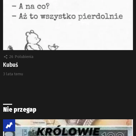
26
Polubienia
Kubuś
3 lata temu
Nie przegap