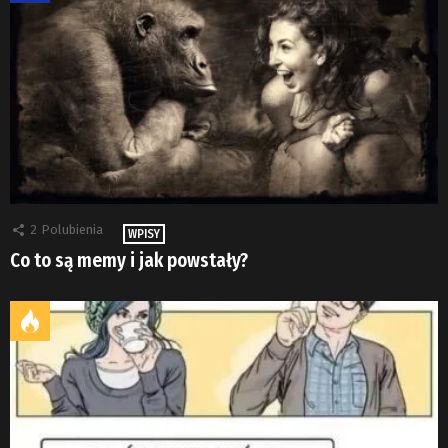
2
Polubienia
WPISY
Co to są memy i jak powstały?