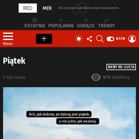
OSTATNIE
POPULARNE
GORĄCE
TRENDY
OBSERWUJ
SZUKAJ
Z
PRZEŁĄCZ
NSFW
NAS
S
SKÓRKĘ
Menu
Piątek
MEMY ME GUSTA
5 lat temu
970
Odsłony