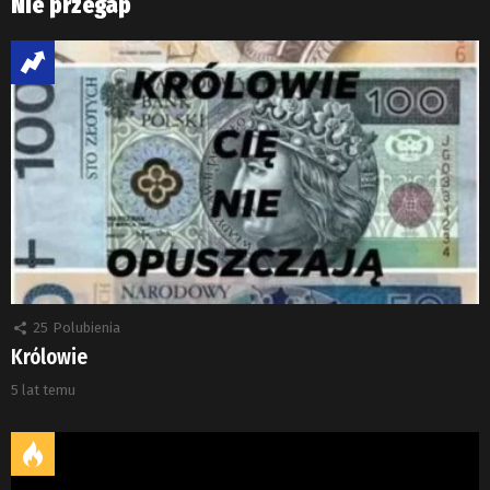
Nie przegap
25
Polubienia
Królowie
5 lat temu