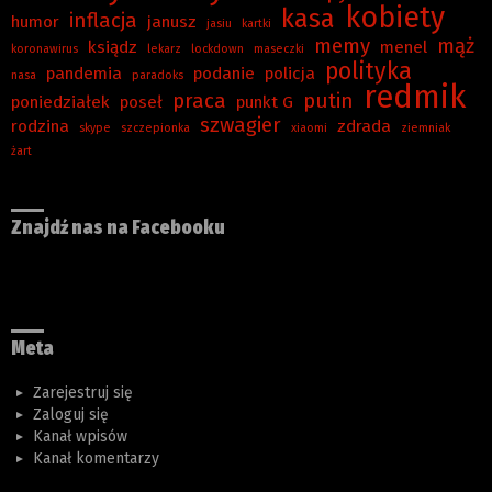
kobiety
kasa
inflacja
humor
janusz
jasiu
kartki
memy
mąż
ksiądz
menel
koronawirus
lekarz
lockdown
maseczki
polityka
pandemia
podanie
policja
nasa
paradoks
redmik
praca
putin
poniedziałek
poseł
punkt G
szwagier
rodzina
zdrada
skype
szczepionka
xiaomi
ziemniak
żart
Znajdź nas na Facebooku
Meta
Zarejestruj się
Zaloguj się
Kanał wpisów
Kanał komentarzy