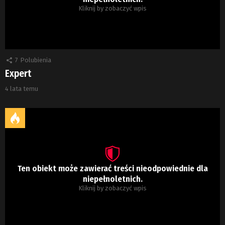
Kliknij by zobaczyć wpis
7
Polubienia
Expert
4 lata temu
Ten obiekt może zawierać treści nieodpowiednie dla
niepełnoletnich.
Kliknij by zobaczyć wpis