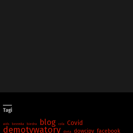
Tagi
blog
Covid
aids
beemka
biedra
cola
demotywatory
dowcipy
facebook
dieta