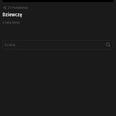
21
Polubienia
Dziewczę
4 lata temu
Szukaj: