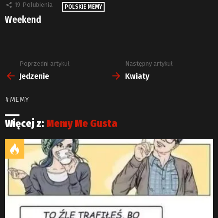
19
Polubienia
POLSKIE MEMY
Weekend
Poprzedni artykuł
Następny artykuł
Zobacz
więcej
Jedzenie
Kwiaty
MEMY
Więcej z:
Memy Me Gusta