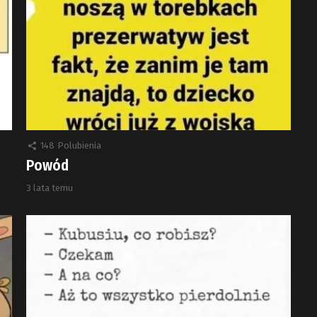
148
Polubienia
Powód
3 lata temu