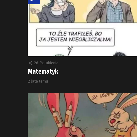
26
Polubienia
Matematyk
2 lata temu