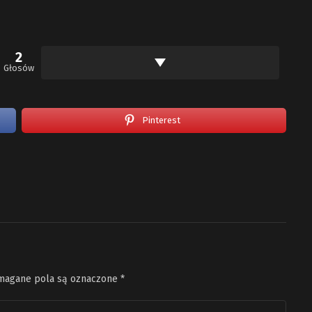
2
Głosów
Pinterest
agane pola są oznaczone
*