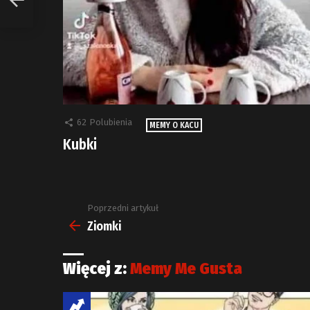
62
Polubienia
MEMY O KACU
Kubki
Poprzedni artykuł
Zobacz
więcej
Ziomki
Więcej z:
Memy Me Gusta