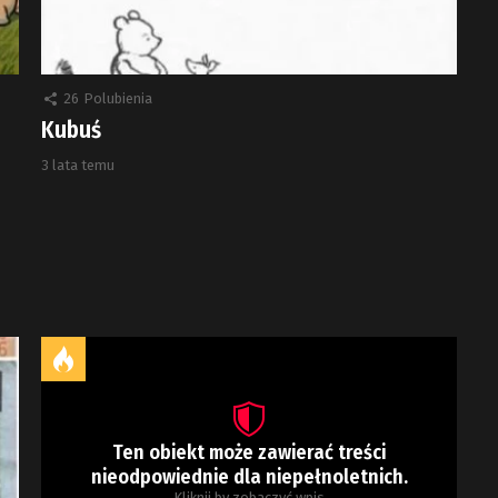
26
Polubienia
Kubuś
3 lata temu
Ten obiekt może zawierać treści
nieodpowiednie dla niepełnoletnich.
Kliknij by zobaczyć wpis