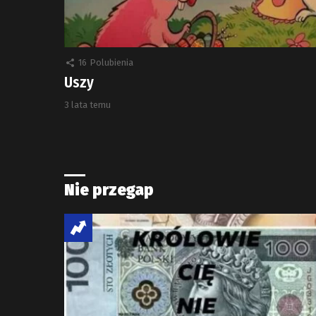
16
Polubienia
Uszy
3 lata temu
Nie przegap