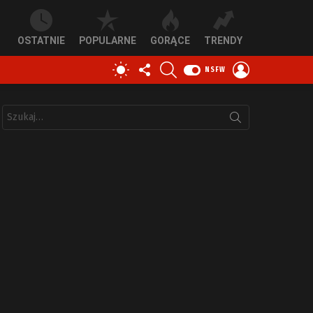
OSTATNIE
POPULARNE
GORĄCE
TRENDY
OBSERWUJ
SZUKAJ
ZALOGUJ
PRZEŁĄCZ
NSFW
NAS
SIĘ
SKÓRKĘ
Szukaj: