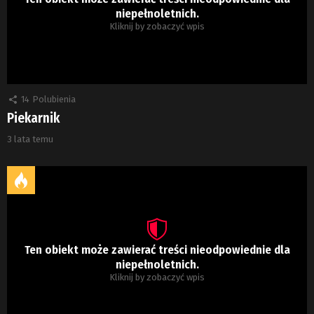
niepełnoletnich.
Kliknij by zobaczyć wpis
14
Polubienia
Piekarnik
3 lata temu
Ten obiekt może zawierać treści nieodpowiednie dla
niepełnoletnich.
Kliknij by zobaczyć wpis