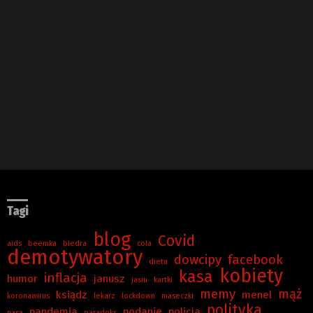
Tagi
blog
Covid
aids
beemka
biedra
cola
demotywatory
dowcipy
facebook
dieta
kobiety
kasa
inflacja
humor
janusz
jasiu
kartki
memy
mąż
ksiądz
menel
koronawirus
lekarz
lockdown
maseczki
polityka
pandemia
podanie
policja
nasa
paradoks