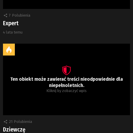
7
Polubienia
Expert
4 lata temu
Ten obiekt może zawierać treści nieodpowiednie dla
niepełnoletnich.
Kliknij by zobaczyć wpis
21
Polubienia
Dziewczę