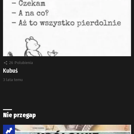
26
Polubienia
Kubuś
3 lata temu
Nie przegap