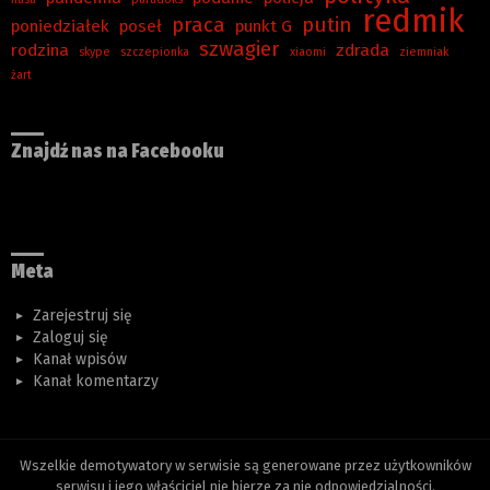
redmik
praca
putin
poniedziałek
poseł
punkt G
szwagier
rodzina
zdrada
skype
szczepionka
xiaomi
ziemniak
żart
Znajdź nas na Facebooku
Meta
Zarejestruj się
Zaloguj się
Kanał wpisów
Kanał komentarzy
Wszelkie demotywatory w serwisie są generowane przez użytkowników
serwisu i jego właściciel nie bierze za nie odpowiedzialności.