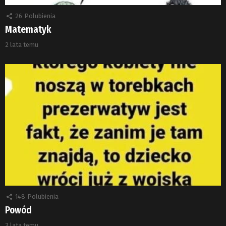
26
Polubienia
Matematyk
2 lata temu
148
Polubienia
Powód
3 lata temu