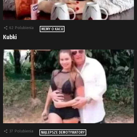
62
Polubienia
MEMY O KACU
Kubki
37
Polubienia
NAJLEPSZE DEMOTYWATORY