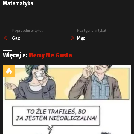
Matematyka
Poprzedni artykuł
Następny artykuł
Zobacz
więcej
Gaz
Mąż
Więcej z:
Memy Me Gusta