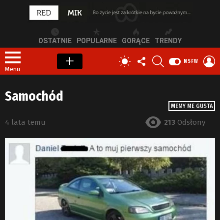
OSTATNIE
POPULARNE
GORĄCE
TRENDY
OBSERWUJ
SZUKAJ
Z
PRZEŁĄCZ
NSFW
NAS
S
SKÓRKĘ
Menu
Samochód
MEMY ME GUSTA
4 lata temu
213
Odsłony