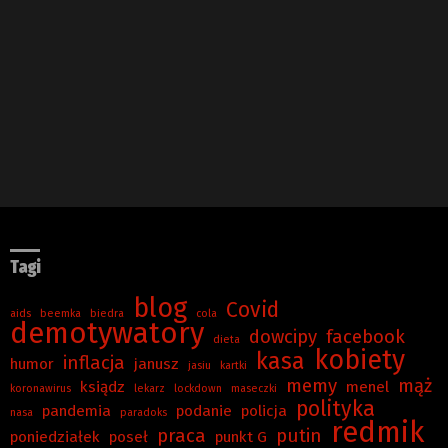
Tagi
blog
Covid
aids
beemka
biedra
cola
demotywatory
dowcipy
facebook
dieta
kobiety
kasa
inflacja
humor
janusz
jasiu
kartki
memy
mąż
ksiądz
menel
koronawirus
lekarz
lockdown
maseczki
polityka
pandemia
podanie
policja
nasa
paradoks
redmik
praca
putin
poniedziałek
poseł
punkt G