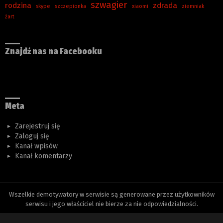
szwagier
rodzina
zdrada
skype
szczepionka
xiaomi
ziemniak
żart
Znajdź nas na Facebooku
Meta
Zarejestruj się
Zaloguj się
Kanał wpisów
Kanał komentarzy
Wszelkie demotywatory w serwisie są generowane przez użytkowników
serwisu i jego właściciel nie bierze za nie odpowiedzialności.
Informacja o ciasteczkach
Polityka prywatności
Regulamin