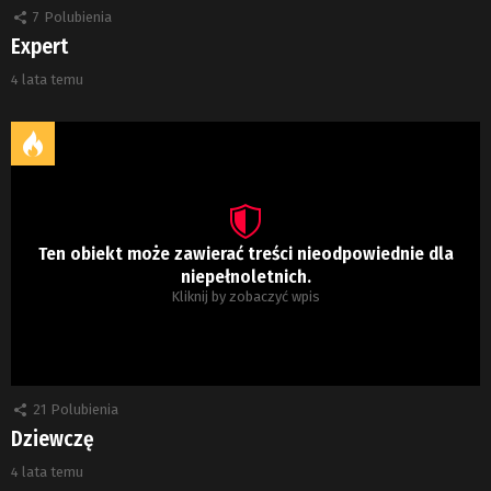
7
Polubienia
Expert
4 lata temu
Ten obiekt może zawierać treści nieodpowiednie dla
niepełnoletnich.
Kliknij by zobaczyć wpis
21
Polubienia
Dziewczę
4 lata temu