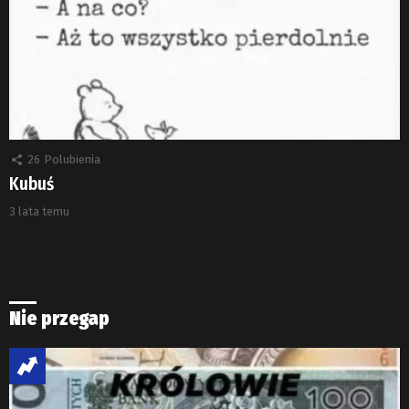
26
Polubienia
Kubuś
3 lata temu
Nie przegap