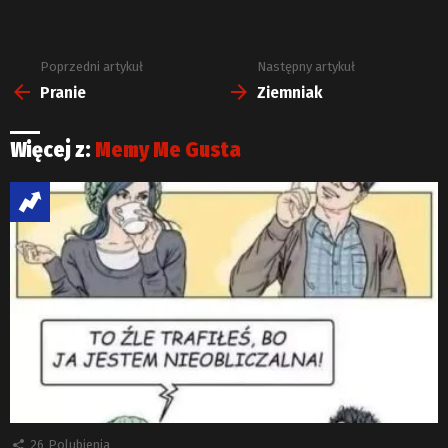
Poprzedni artykuł
Następny artykuł
Zobacz
więcej
Pranie
Ziemniak
Więcej z:
Memy Me Gusta
26
Polubienia