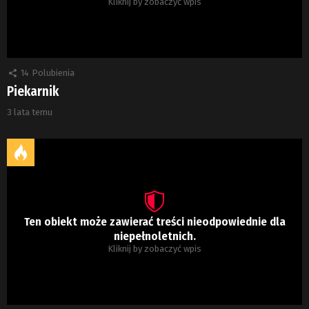
Kliknij by zobaczyć wpis
14
Polubienia
Piekarnik
3 lata temu
Ten obiekt może zawierać treści nieodpowiednie dla
niepełnoletnich.
Kliknij by zobaczyć wpis