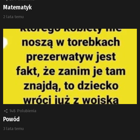
Matematyk
2 lata temu
148
Polubienia
Powód
3 lata temu