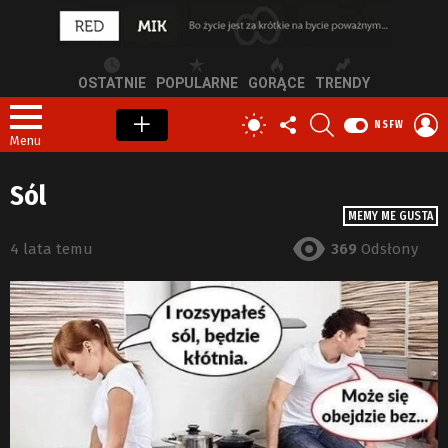
OSTATNIE
POPULARNE
GORĄCE
TRENDY
OBSERWUJ
SZUKAJ
Z
PRZEŁĄCZ
NSFW
NAS
S
SKÓRKĘ
Menu
Sól
MEMY ME GUSTA
4 lata temu
369
Odsłony