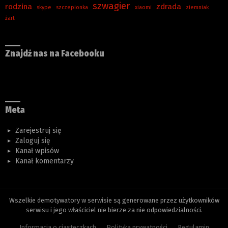
szwagier
rodzina
zdrada
skype
szczepionka
xiaomi
ziemniak
żart
Znajdź nas na Facebooku
Meta
Zarejestruj się
Zaloguj się
Kanał wpisów
Kanał komentarzy
Wszelkie demotywatory w serwisie są generowane przez użytkowników
serwisu i jego właściciel nie bierze za nie odpowiedzialności.
Informacja o ciasteczkach
Polityka prywatności
Regulamin