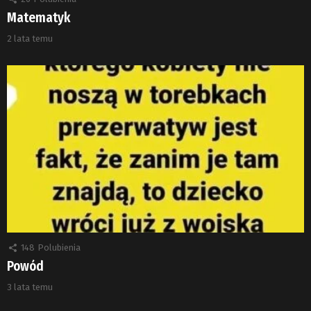
Matematyk
2 lata temu
148
Polubienia
Powód
3 lata temu