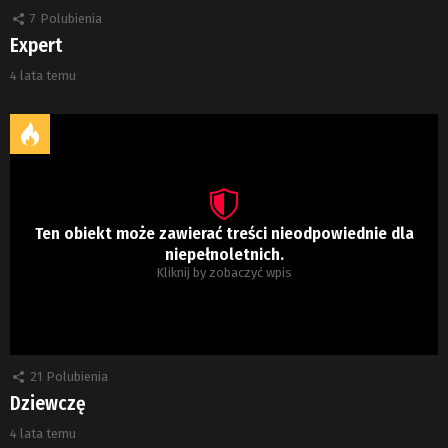
7
Polubienia
Expert
4 lata temu
Ten obiekt może zawierać treści nieodpowiednie dla
niepełnoletnich.
Kliknij by zobaczyć wpis
21
Polubienia
Dziewczę
4 lata temu