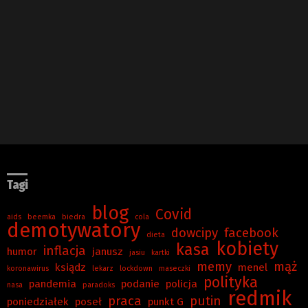
Tagi
blog
Covid
aids
beemka
biedra
cola
demotywatory
dowcipy
facebook
dieta
kobiety
kasa
inflacja
humor
janusz
jasiu
kartki
memy
mąż
ksiądz
menel
koronawirus
lekarz
lockdown
maseczki
polityka
pandemia
podanie
policja
nasa
paradoks
redmik
praca
putin
poniedziałek
poseł
punkt G