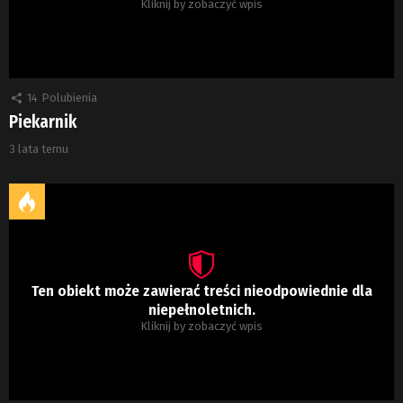
Kliknij by zobaczyć wpis
14
Polubienia
Piekarnik
3 lata temu
Ten obiekt może zawierać treści nieodpowiednie dla
niepełnoletnich.
Kliknij by zobaczyć wpis