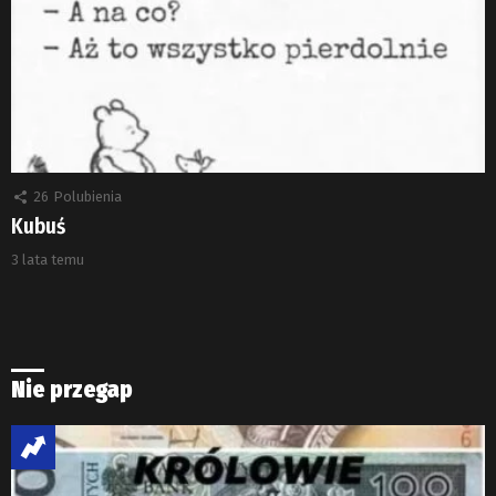
26
Polubienia
Kubuś
3 lata temu
Nie przegap