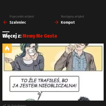
Poprzedni artykuł
Następny artykuł
Zobacz
więcej
Szaleniec
Kompot
Więcej z:
Memy Me Gusta
26
Polubienia