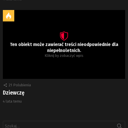
Ten obiekt może zawierać treści nieodpowiednie dla
niepełnoletnich.
Kliknij by zobaczyć wpis
21
Polubienia
Dziewczę
4 lata temu
Szukaj: