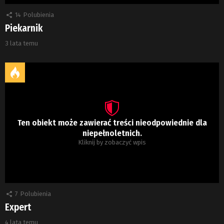
14
Polubienia
Piekarnik
3 lata temu
Ten obiekt może zawierać treści nieodpowiednie dla
niepełnoletnich.
Kliknij by zobaczyć wpis
7
Polubienia
Expert
4 lata temu