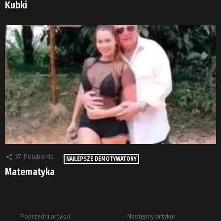
Kubki
37
Polubienia
NAJLEPSZE DEMOTYWATORY
Matematyka
Poprzedni artykuł
Następny artykuł
Zobacz