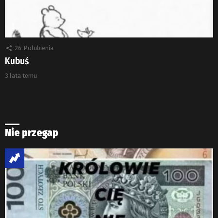
26
Polubienia
Kubuś
3 lata temu
Nie przegap