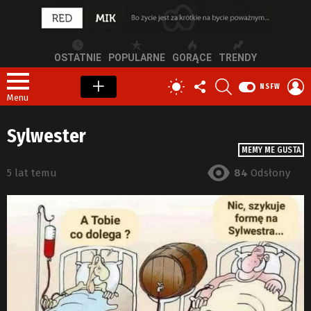
OSTATNIE
POPULARNE
GORĄCE
TRENDY
OBSERWUJ
SZUKAJ
Z
PRZEŁĄCZ
NSFW
NAS
S
SKÓRKĘ
Menu
Sylwester
MEMY ME GUSTA
5 lat temu
84
Odsłony