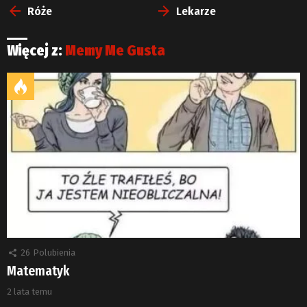
więcej
Róże
Lekarze
Więcej z:
Memy Me Gusta
26
Polubienia
Matematyk
2 lata temu