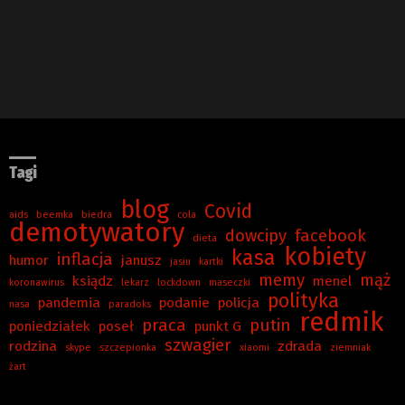
Tagi
blog
Covid
aids
beemka
biedra
cola
demotywatory
dowcipy
facebook
dieta
kobiety
kasa
inflacja
humor
janusz
jasiu
kartki
memy
mąż
ksiądz
menel
koronawirus
lekarz
lockdown
maseczki
polityka
pandemia
podanie
policja
nasa
paradoks
redmik
praca
putin
poniedziałek
poseł
punkt G
szwagier
rodzina
zdrada
skype
szczepionka
xiaomi
ziemniak
żart