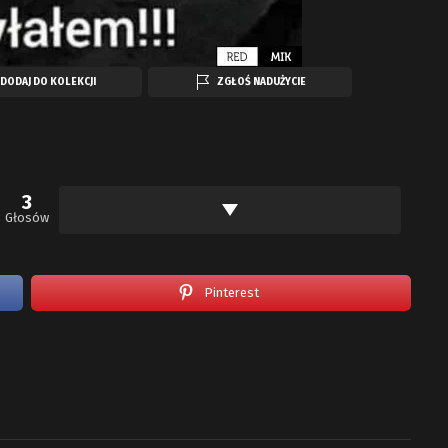
DODAJ DO KOLEKCJI
ZGŁOŚ NADUŻYCIE
3
Głosów
Pinterest