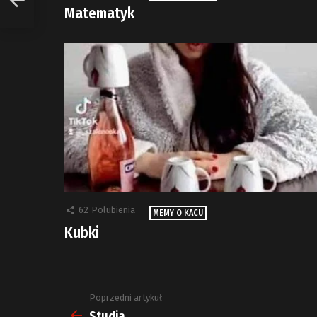
Matematyk
62
Polubienia
MEMY O KACU
Kubki
Poprzedni artykuł
Zobacz
więcej
Studia