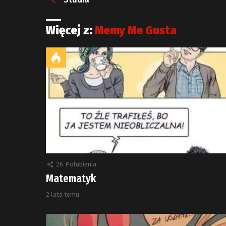
Więcej z:
Memy Me Gusta
26
Polubienia
Matematyk
2 lata temu