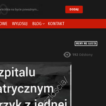
DODAJ
OWE
WYLOSUJ
BLOG
KONTAKT
MEMY ME GUSTA
192
Odsłony