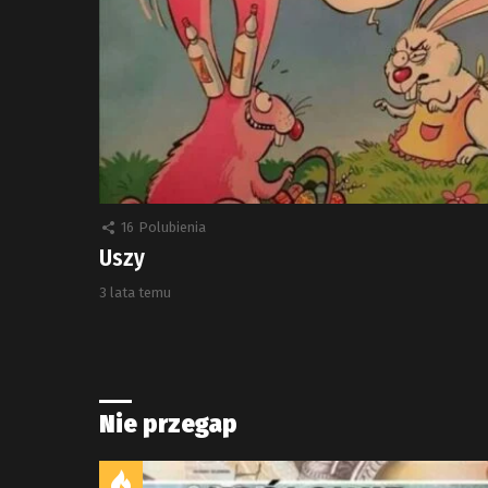
16
Polubienia
Uszy
3 lata temu
Nie przegap