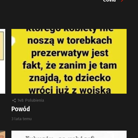
148
Polubienia
Powód
3 lata temu