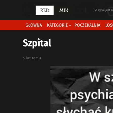
GŁÓWNA
KATEGORIE
POCZEKALNIA
LOS
Szpital
5 lat temu