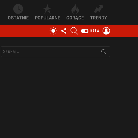
OSTATNIE
POPULARNE
GORĄCE
TRENDY
OBSERWUJ
SZUKAJ
ZALOGUJ
PRZEŁĄCZ
NSFW
NAS
SIĘ
SKÓRKĘ
Szukaj: