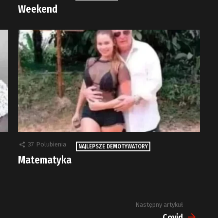
Weekend
37
Polubienia
NAJLEPSZE DEMOTYWATORY
Matematyka
Następny artykuł
Covid