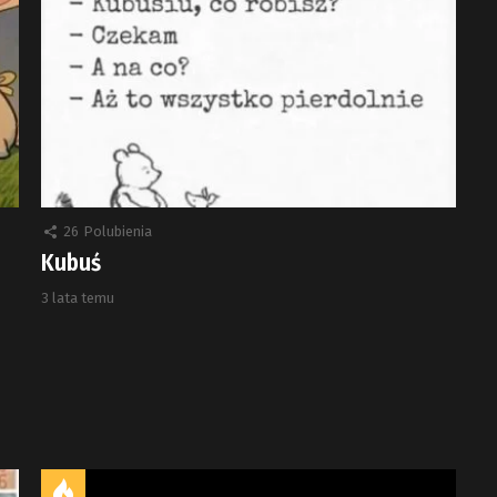
26
Polubienia
Kubuś
3 lata temu