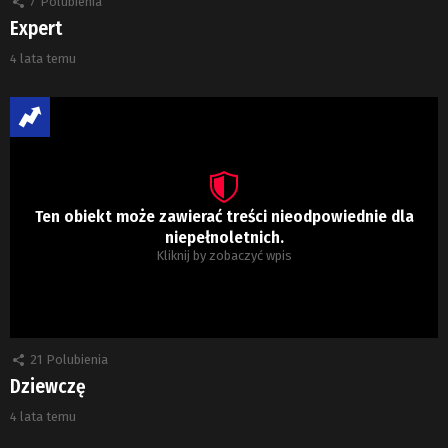
7
Polubienia
Expert
4 lata temu
Ten obiekt może zawierać treści nieodpowiednie dla
niepełnoletnich.
Kliknij by zobaczyć wpis
21
Polubienia
Dziewczę
4 lata temu