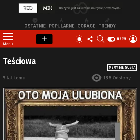
OSTATNIE
POPULARNE
GORĄCE
TRENDY
OBSERWUJ
SZUKAJ
Z
PRZEŁĄCZ
NSFW
NAS
S
SKÓRKĘ
Menu
Teściowa
MEMY ME GUSTA
5 lat temu
198
Odsłony