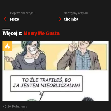
Poprzedni artykuł
Następny artykuł
Zobacz
więcej
Msza
Choinka
Więcej z:
Memy Me Gusta
26
Polubienia