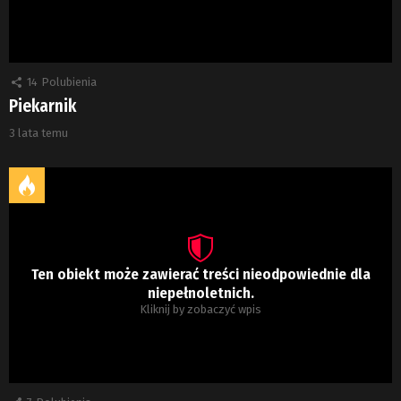
14
Polubienia
Piekarnik
3 lata temu
Ten obiekt może zawierać treści nieodpowiednie dla
niepełnoletnich.
Kliknij by zobaczyć wpis