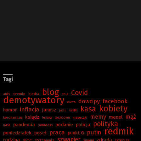
Tagi
blog
Covid
aids
beemka
biedra
cola
demotywatory
dowcipy
facebook
dieta
kobiety
kasa
inflacja
humor
janusz
jasiu
kartki
memy
mąż
ksiądz
menel
koronawirus
lekarz
lockdown
maseczki
polityka
pandemia
podanie
policja
nasa
paradoks
redmik
praca
putin
poniedziałek
poseł
punkt G
szwagier
rodzina
zdrada
skype
szczepionka
xiaomi
ziemniak