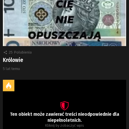
25
Polubienia
Królowie
5 lat temu
Ten obiekt może zawierać treści nieodpowiednie dla
niepełnoletnich.
Kliknij by zobaczyć wpis