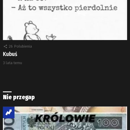
26
Polubienia
Kubuś
3 lata temu
Nie przegap