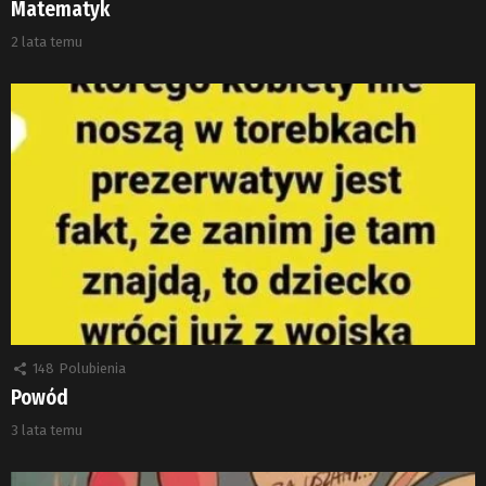
Matematyk
2 lata temu
148
Polubienia
Powód
3 lata temu