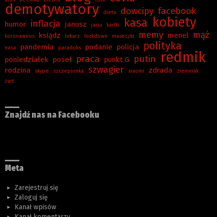
demotywatory
dowcipy
facebook
dieta
kobiety
kasa
inflacja
humor
janusz
jasiu
kartki
memy
mąż
ksiądz
menel
koronawirus
lekarz
lockdown
maseczki
polityka
pandemia
podanie
policja
nasa
paradoks
redmik
praca
putin
poniedziałek
poseł
punkt G
szwagier
rodzina
zdrada
skype
szczepionka
xiaomi
ziemniak
żart
Znajdź nas na Facebooku
Meta
Zarejestruj się
Zaloguj się
Kanał wpisów
Kanał komentarzy