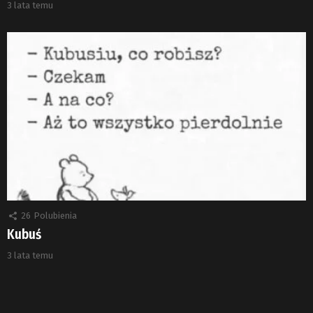
3 lata temu
26
Polubienia
Kubuś
3 lata temu