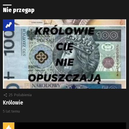
Nie przegap
25
Polubienia
Królowie
5 lat temu