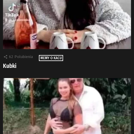
62
Polubienia
MEMY O KACU
Kubki