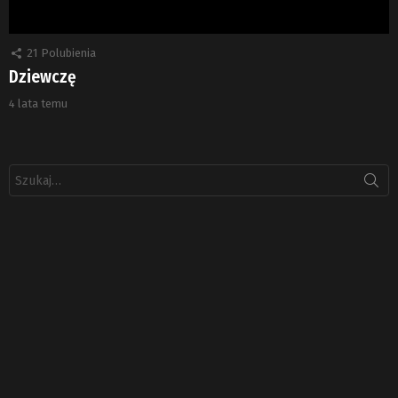
21
Polubienia
Dziewczę
4 lata temu
Szukaj: