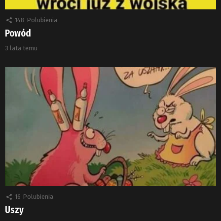
148
Polubienia
Powód
3 lata temu
16
Polubienia
Uszy