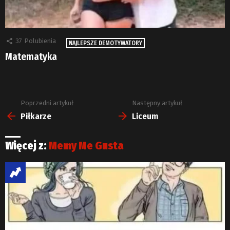
37
Polubienia
NAJLEPSZE DEMOTYWATORY
Matematyka
Poprzedni artykuł
Następny artykuł
Zobacz
więcej
Piłkarze
Liceum
Więcej z:
Memy Me Gusta