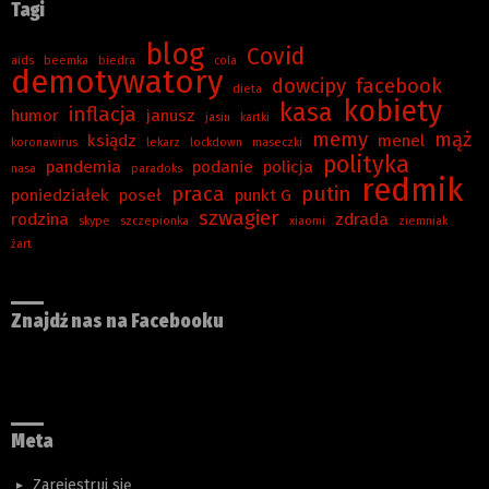
Tagi
blog
Covid
aids
beemka
biedra
cola
demotywatory
dowcipy
facebook
dieta
kobiety
kasa
inflacja
humor
janusz
jasiu
kartki
memy
mąż
ksiądz
menel
koronawirus
lekarz
lockdown
maseczki
polityka
pandemia
podanie
policja
nasa
paradoks
redmik
praca
putin
poniedziałek
poseł
punkt G
szwagier
rodzina
zdrada
skype
szczepionka
xiaomi
ziemniak
żart
Znajdź nas na Facebooku
Meta
Zarejestruj się