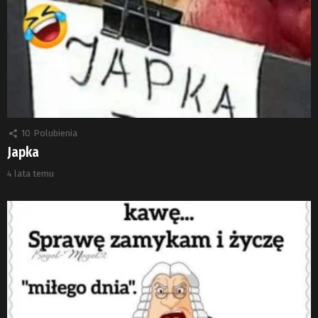
10
Polubienia
Japka
4 lata temu