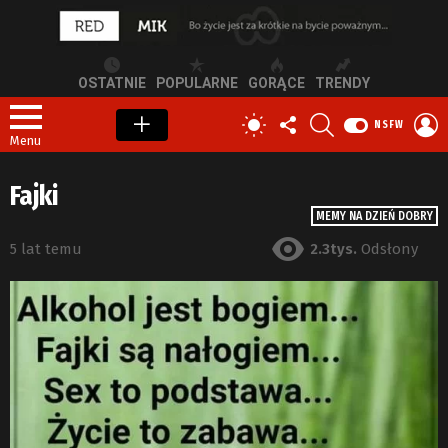
OSTATNIE
POPULARNE
GORĄCE
TRENDY
OBSERWUJ
SZUKAJ
Z
PRZEŁĄCZ
NSFW
NAS
S
SKÓRKĘ
Menu
Fajki
MEMY NA DZIEŃ DOBRY
5 lat temu
2.3tys.
Odsłony