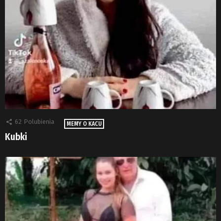
62
Polubienia
MEMY O KACU
Kubki