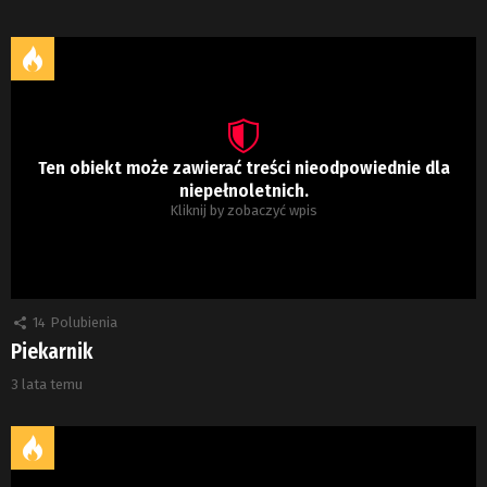
Ten obiekt może zawierać treści nieodpowiednie dla
niepełnoletnich.
Kliknij by zobaczyć wpis
14
Polubienia
Piekarnik
3 lata temu