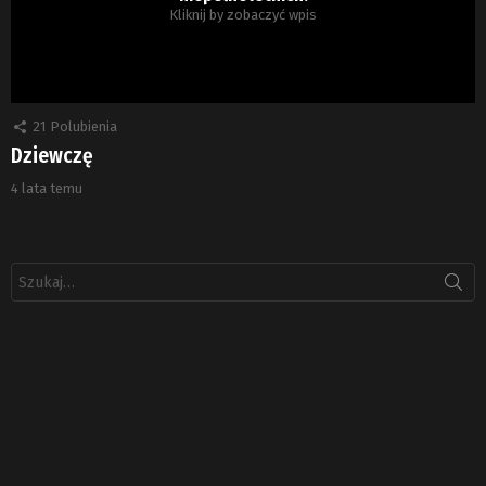
Kliknij by zobaczyć wpis
21
Polubienia
Dziewczę
4 lata temu
Szukaj: