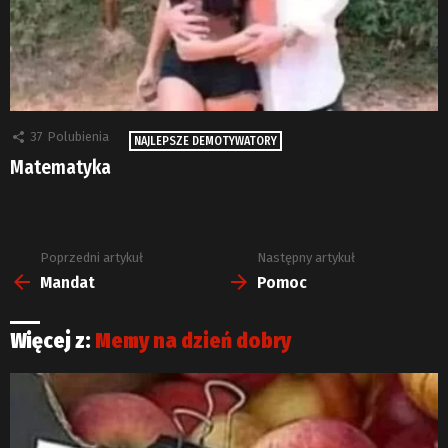
37
Polubienia
NAJLEPSZE DEMOTYWATORY
Matematyka
Poprzedni artykuł
Następny artykuł
Zobacz
więcej
Mandat
Pomoc
Więcej z:
Memy na dzień dobry