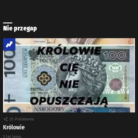
Nie przegap
25
Polubienia
Królowie
5 lat temu