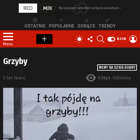
OSTATNIE
POPULARNE
GORĄCE
TRENDY
OBSERWUJ
SZUKAJ
Z
PRZEŁĄCZ
NSFW
NAS
S
SKÓRKĘ
Menu
Grzyby
MEMY NA DZIEŃ DOBRY
5 lat temu
1.1tys.
Odsłony