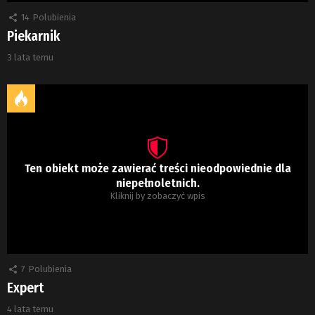
14
Polubienia
Piekarnik
3 lata temu
Ten obiekt może zawierać treści nieodpowiednie dla
niepełnoletnich.
Kliknij by zobaczyć wpis
7
Polubienia
Expert
4 lata temu