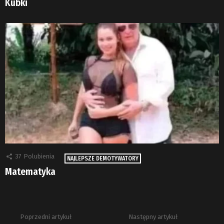
Kubki
37
Polubienia
NAJLEPSZE DEMOTYWATORY
Matematyka
Poprzedni artykuł
Następny artykuł
Zobacz