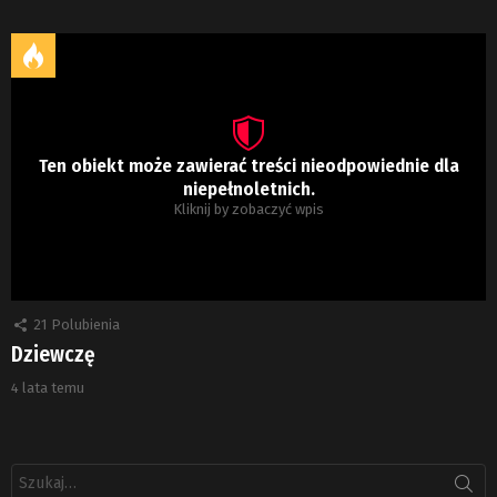
Ten obiekt może zawierać treści nieodpowiednie dla
niepełnoletnich.
Kliknij by zobaczyć wpis
21
Polubienia
Dziewczę
4 lata temu
Szukaj: