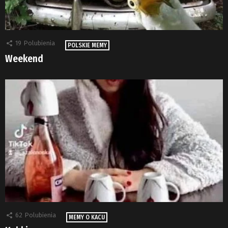
19
Polubienia
POLSKIE MEMY
Weekend
62
Polubienia
MEMY O KACU