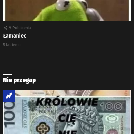
9
Polubienia
Łamaniec
5 lat temu
Nie przegap