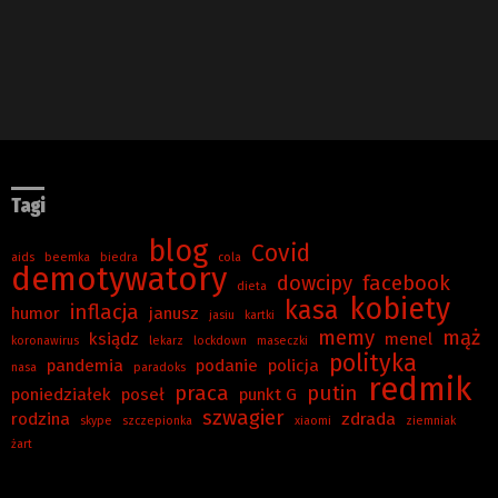
Tagi
blog
Covid
aids
beemka
biedra
cola
demotywatory
dowcipy
facebook
dieta
kobiety
kasa
inflacja
humor
janusz
jasiu
kartki
memy
mąż
ksiądz
menel
koronawirus
lekarz
lockdown
maseczki
polityka
pandemia
podanie
policja
nasa
paradoks
redmik
praca
putin
poniedziałek
poseł
punkt G
szwagier
rodzina
zdrada
skype
szczepionka
xiaomi
ziemniak
żart