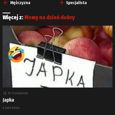
więcej
Mężczyzna
Specjalista
Więcej z:
Memy na dzień dobry
10
Polubienia
Japka
4 lata temu