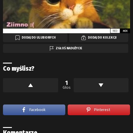
DODAJ DO ULUBIONYCH
DODAJ DO KOLEKCJI
ZGŁOŚ NADUŻYCIE
Co myślisz?
1
Głos
Facebook
Pinterest
Komentarze