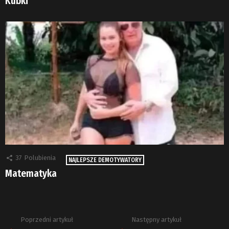
Kubki
37
Polubienia
NAJLEPSZE DEMOTYWATORY
Matematyka
Poprzedni artykuł
Następny artykuł
Zobacz