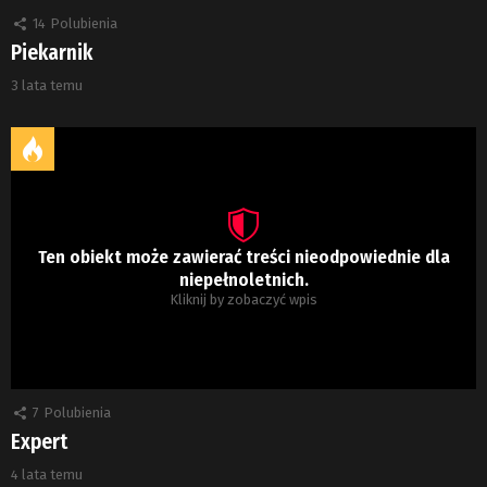
14
Polubienia
Piekarnik
3 lata temu
Ten obiekt może zawierać treści nieodpowiednie dla
niepełnoletnich.
Kliknij by zobaczyć wpis
7
Polubienia
Expert
4 lata temu