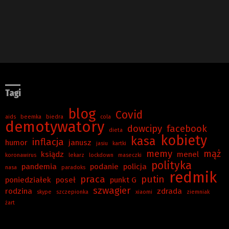
Tagi
blog
Covid
aids
beemka
biedra
cola
demotywatory
dowcipy
facebook
dieta
kobiety
kasa
inflacja
humor
janusz
jasiu
kartki
memy
mąż
ksiądz
menel
koronawirus
lekarz
lockdown
maseczki
polityka
pandemia
podanie
policja
nasa
paradoks
redmik
praca
putin
poniedziałek
poseł
punkt G
szwagier
rodzina
zdrada
skype
szczepionka
xiaomi
ziemniak
żart