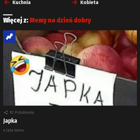
więcej
Kuchnia
Kobieta
Więcej z:
Memy na dzień dobry
10
Polubienia
Japka
4 lata temu