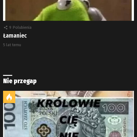
9
Polubienia
Łamaniec
5 lat temu
Nie przegap