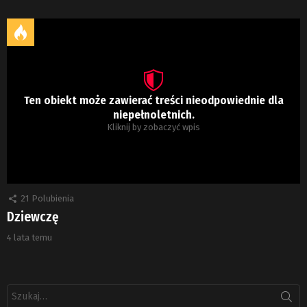
Ten obiekt może zawierać treści nieodpowiednie dla
niepełnoletnich.
Kliknij by zobaczyć wpis
21
Polubienia
Dziewczę
4 lata temu
Szukaj: