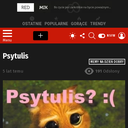
OSTATNIE
POPULARNE
GORĄCE
TRENDY
OBSERWUJ
SZUKAJ
Z
PRZEŁĄCZ
NSFW
NAS
S
SKÓRKĘ
Menu
Psytulis
MEMY NA DZIEŃ DOBRY
5 lat temu
191
Odsłony