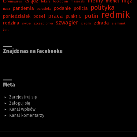
memy
mąż
ksiądz
menel
koronawirus
lekarz
lockdown
maseczki
polityka
pandemia
podanie
policja
nasa
paradoks
redmik
praca
putin
poniedziałek
poseł
punkt G
szwagier
rodzina
zdrada
skype
szczepionka
xiaomi
ziemniak
żart
Znajdź nas na Facebooku
Meta
Zarejestruj się
Zaloguj się
Kanał wpisów
Kanał komentarzy