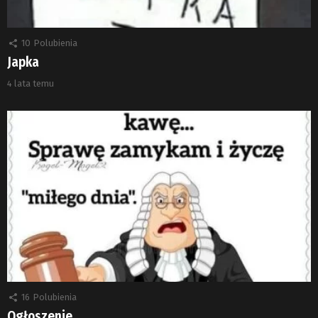
10
Polubienia
Japka
4 lata temu
16
Polubienia
Ogłoszenie