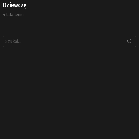
Dziewczę
4 lata temu
Szukaj: