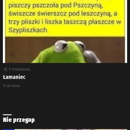
9
Polubienia
Łamaniec
5 lat temu
Nie przegap