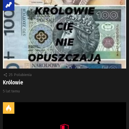
25
Polubienia
Królowie
5 lat temu