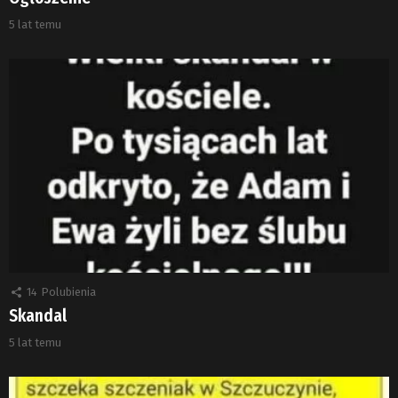
5 lat temu
14
Polubienia
Skandal
5 lat temu