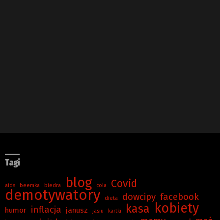
Tagi
blog
Covid
aids
beemka
biedra
cola
demotywatory
dowcipy
facebook
dieta
kobiety
kasa
inflacja
humor
janusz
jasiu
kartki