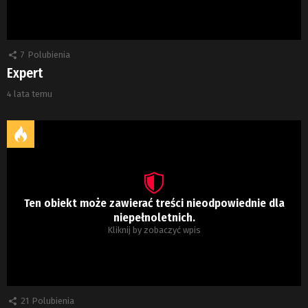
7
Polubienia
Expert
4 lata temu
Ten obiekt może zawierać treści nieodpowiednie dla
niepełnoletnich.
Kliknij by zobaczyć wpis
21
Polubienia