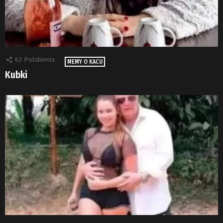
62
Polubienia
MEMY O KACU
Kubki