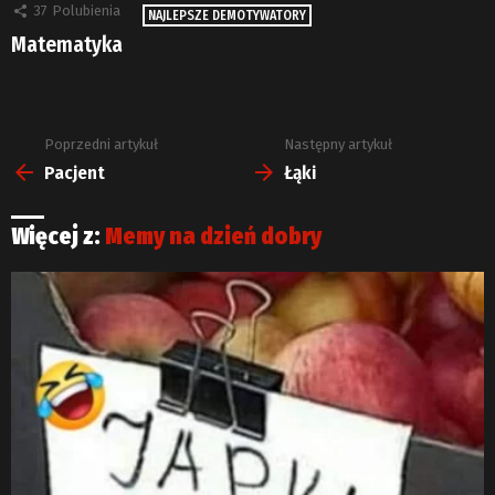
37
Polubienia
NAJLEPSZE DEMOTYWATORY
Matematyka
Poprzedni artykuł
Następny artykuł
Zobacz
więcej
Pacjent
Łąki
Więcej z:
Memy na dzień dobry