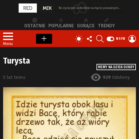
OSTATNIE
POPULARNE
GORĄCE
TRENDY
OBSERWUJ
SZUKAJ
Z
PRZEŁĄCZ
NSFW
NAS
S
SKÓRKĘ
Menu
Turysta
MEMY NA DZIEŃ DOBRY
5 lat temu
929
Odsłony