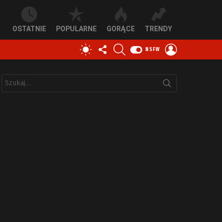
OSTATNIE
POPULARNE
GORĄCE
TRENDY
OBSERWUJ
SZUKAJ
ZALOGUJ
PRZEŁĄCZ
NSFW
NAS
SIĘ
SKÓRKĘ
Szukaj: