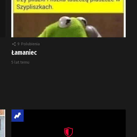
9
Polubienia
Łamaniec
5 lat temu