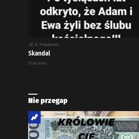
14
Polubienia
Skandal
5 lat temu
Nie przegap