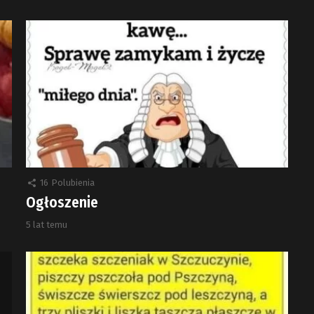
16
Polubienia
Ogłoszenie
5 lat temu