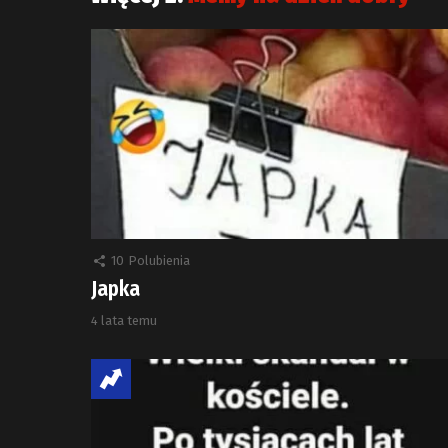
10
Polubienia
Japka
4 lata temu