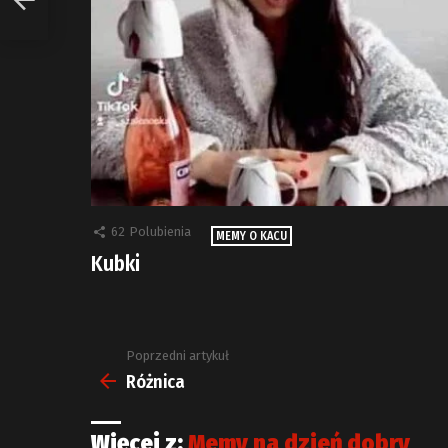
62
Polubienia
MEMY O KACU
Kubki
Poprzedni artykuł
Zobacz
więcej
Różnica
Więcej z:
Memy na dzień dobry