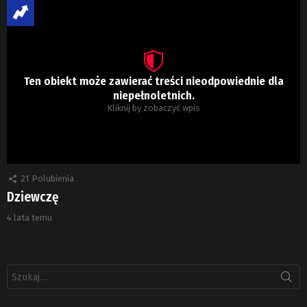
Ten obiekt może zawierać treści nieodpowiednie dla
niepełnoletnich.
Kliknij by zobaczyć wpis
21
Polubienia
Dziewczę
4 lata temu
Szukaj: