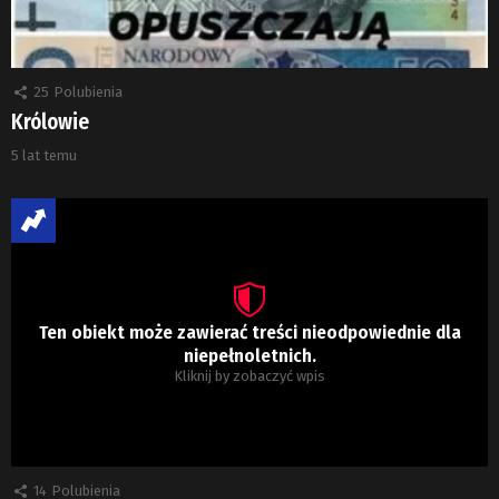
25
Polubienia
Królowie
5 lat temu
Ten obiekt może zawierać treści nieodpowiednie dla
niepełnoletnich.
Kliknij by zobaczyć wpis
14
Polubienia