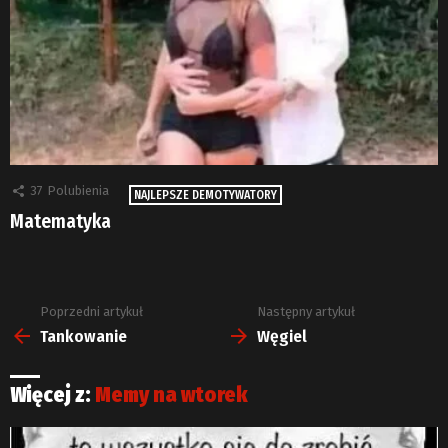
37
Polubienia
NAJLEPSZE DEMOTYWATORY
Matematyka
Poprzedni artykuł
Następny artykuł
Zobacz
więcej
Tankowanie
Węgiel
Więcej z:
Memy na wtorek