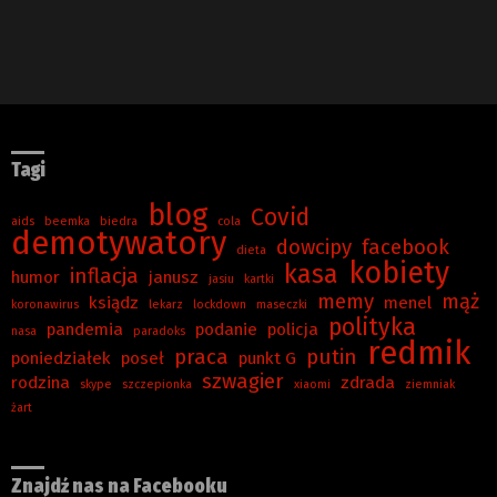
Tagi
blog
Covid
aids
beemka
biedra
cola
demotywatory
dowcipy
facebook
dieta
kobiety
kasa
inflacja
humor
janusz
jasiu
kartki
memy
mąż
ksiądz
menel
koronawirus
lekarz
lockdown
maseczki
polityka
pandemia
podanie
policja
nasa
paradoks
redmik
praca
putin
poniedziałek
poseł
punkt G
szwagier
rodzina
zdrada
skype
szczepionka
xiaomi
ziemniak
żart
Znajdź nas na Facebooku