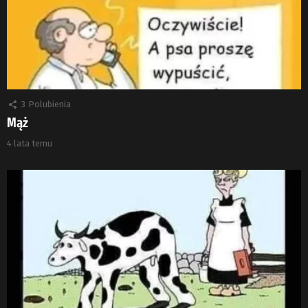
3
Polubienia
Mąż
4 lata temu