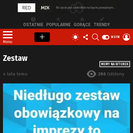
OSTATNIE
POPULARNE
GORĄCE
TRENDY
OBSERWUJ
SZUKAJ
Z
PRZEŁĄCZ
NSFW
NAS
S
SKÓRKĘ
Menu
Zestaw
MEMY NA WTOREK
4 lata temu
286
Odsłony