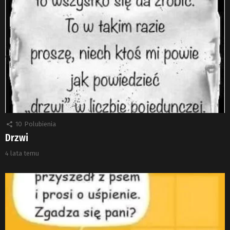
10
Polubienia
Drzwi
4 lata temu