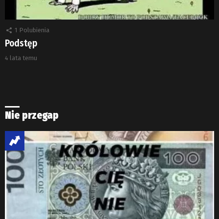
1
Polubienia
Podstęp
4 lata temu
Nie przegap