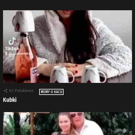
62
Polubienia
MEMY O KACU
Kubki