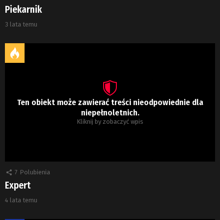
Piekarnik
3 lata temu
Ten obiekt może zawierać treści nieodpowiednie dla
niepełnoletnich.
Kliknij by zobaczyć wpis
7
Polubienia
Expert
4 lata temu