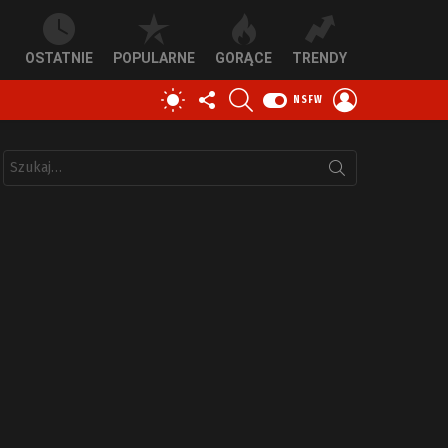
OSTATNIE
POPULARNE
GORĄCE
TRENDY
OBSERWUJ
SZUKAJ
ZALOGUJ
PRZEŁĄCZ
NSFW
NAS
SIĘ
SKÓRKĘ
Szukaj: