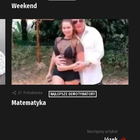
Weekend
37
Polubienia
NAJLEPSZE DEMOTYWATORY
Matematyka
Następny artykuł
Józek