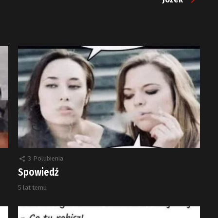
3
Polubienia
Spowiedź
5 lat temu