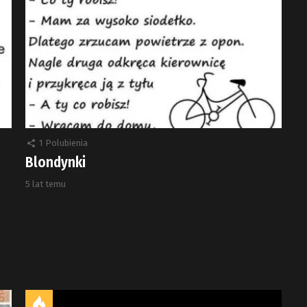
1
Polubienia
Blondynki
5 lat temu