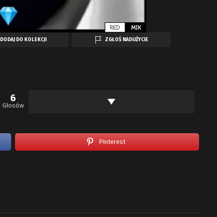
DODAJ DO KOLEKCJI
ZGŁOŚ NADUŻYCIE
6
Głosów
Pinterest