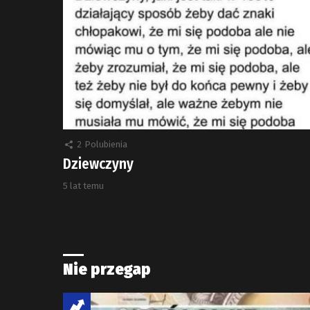
2
Polubienia
Dziewczyny
5 lat temu
Nie przegap