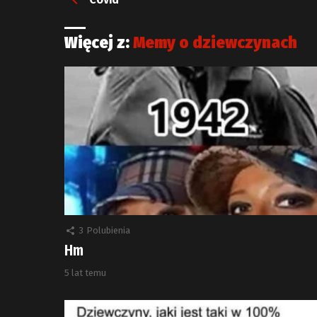
Więcej z:
Memy o dziewczynach
3
Polubienia
Hm
5 lat temu