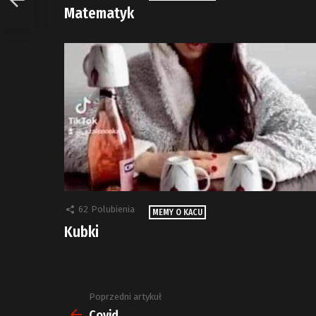
Matematyk
62
Polubienia
MEMY O KACU
Kubki
Poprzedni artykuł
Zobacz
więcej
Covid