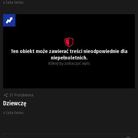
4 lata temu
Ten obiekt może zawierać treści nieodpowiednie dla
niepełnoletnich.
Kliknij by zobaczyć wpis
21
Polubienia
Dziewczę
4 lata temu
Szukaj: