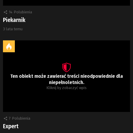
14
Polubienia
Piekarnik
3 lata temu
Ten obiekt może zawierać treści nieodpowiednie dla
niepełnoletnich.
Kliknij by zobaczyć wpis
7
Polubienia
Expert