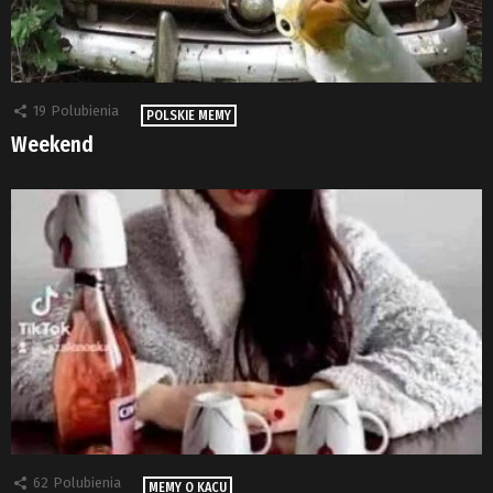
19
Polubienia
POLSKIE MEMY
Weekend
62
Polubienia
MEMY O KACU