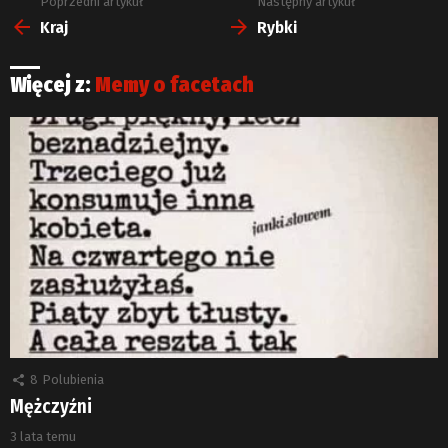
Poprzedni artykuł
Następny artykuł
Zobacz
więcej
Kraj
Rybki
Więcej z:
Memy o facetach
8
Polubienia
Mężczyźni
3 lata temu