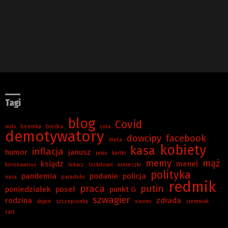
Tagi
blog
Covid
aids
beemka
biedra
cola
demotywatory
dowcipy
facebook
dieta
kobiety
kasa
inflacja
humor
janusz
jasiu
kartki
memy
mąż
ksiądz
menel
koronawirus
lekarz
lockdown
maseczki
polityka
pandemia
podanie
policja
nasa
paradoks
redmik
praca
putin
poniedziałek
poseł
punkt G
szwagier
rodzina
zdrada
skype
szczepionka
xiaomi
ziemniak
żart