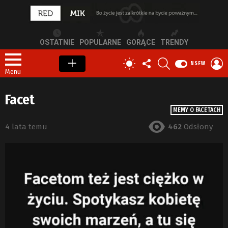
OSTATNIE
POPULARNE
GORĄCE
TRENDY
OBSERWUJ
SZUKAJ
Z
PRZEŁĄCZ
NSFW
NAS
S
SKÓRKĘ
Menu
Facet
MEMY O FACETACH
4 lata temu
462
Odsłony