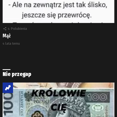
4
Polubienia
Mąż
4 lata temu
Nie przegap