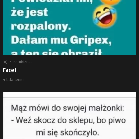
7
Polubienia
Facet
4 lata temu