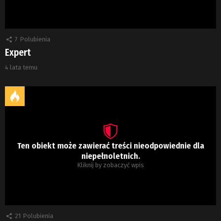
7
Polubienia
Expert
4 lata temu
Ten obiekt może zawierać treści nieodpowiednie dla
niepełnoletnich.
Kliknij by zobaczyć wpis
21
Polubienia