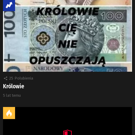
25
Polubienia
Królowie
5 lat temu