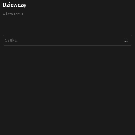
Dziewczę
4 lata temu
Szukaj: