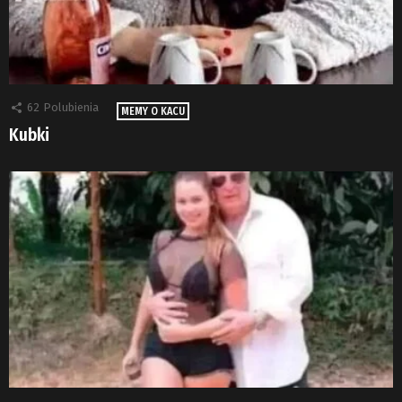
62
Polubienia
MEMY O KACU
Kubki