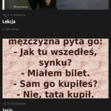
6
Polubienia
Lekcja
4 lata temu
9
Polubienia
Jasio