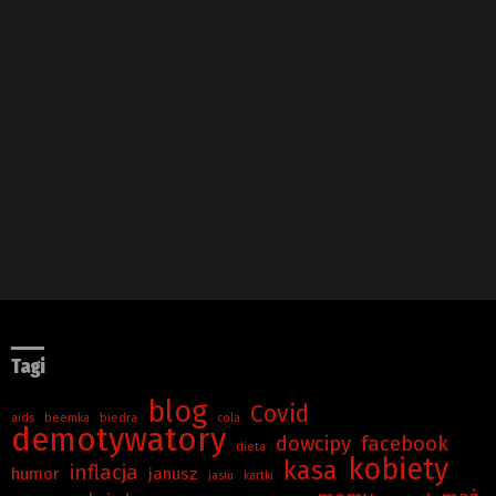
Tagi
blog
Covid
aids
beemka
biedra
cola
demotywatory
dowcipy
facebook
dieta
kobiety
kasa
inflacja
humor
janusz
jasiu
kartki