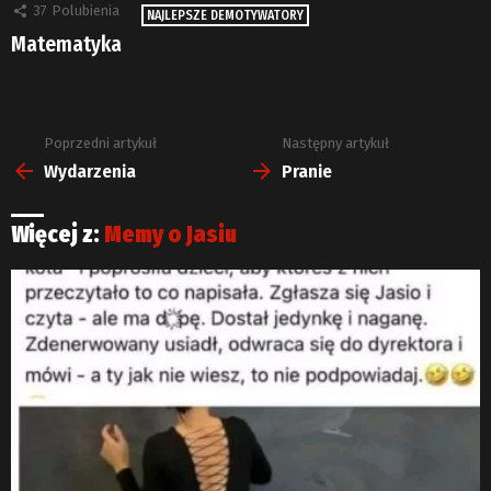
37
Polubienia
NAJLEPSZE DEMOTYWATORY
Matematyka
Poprzedni artykuł
Następny artykuł
Zobacz
więcej
Wydarzenia
Pranie
Więcej z:
Memy o Jasiu