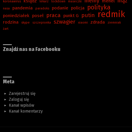
memy
mąż
ksiądz
menel
koronawirus
lekarz
lockdown
maseczki
polityka
pandemia
podanie
policja
nasa
paradoks
redmik
praca
putin
poniedziałek
poseł
punkt G
szwagier
rodzina
zdrada
skype
szczepionka
xiaomi
ziemniak
żart
Znajdź nas na Facebooku
Meta
Zarejestruj się
Zaloguj się
Kanał wpisów
Kanał komentarzy