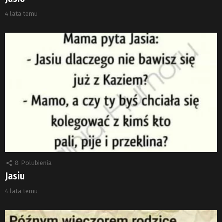
4 lata temu
8
Polubienia
Jasiu
4 lata temu