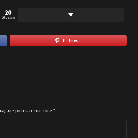
20
Głosów
Pinterest
agane pola są oznaczone
*