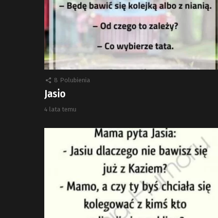
8
Polubienia
Jasio
4 lata temu