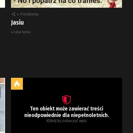
4
Polubienia
Jasiu
4 lata temu
Ten obiekt może zawierać treści
nieodpowiednie dla niepełnoletnich.
Kliknij by zobaczyć wpis