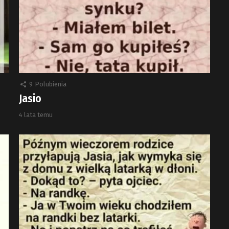
9
Polubienia
Jasio
4 lata temu