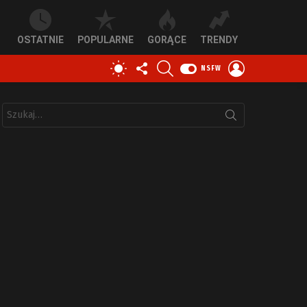
OSTATNIE
POPULARNE
GORĄCE
TRENDY
OBSERWUJ
SZUKAJ
ZALOGUJ
PRZEŁĄCZ
NSFW
NAS
SIĘ
SKÓRKĘ
Szukaj: