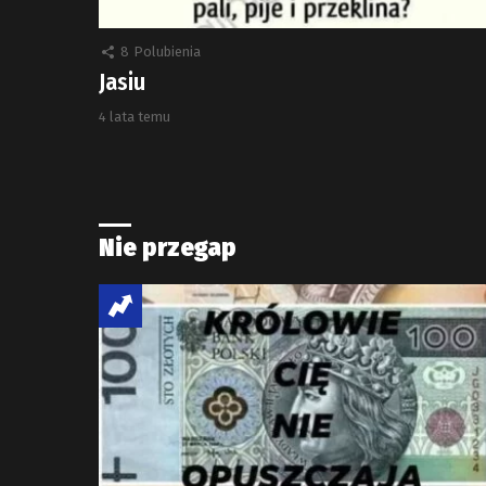
8
Polubienia
Jasiu
4 lata temu
Nie przegap