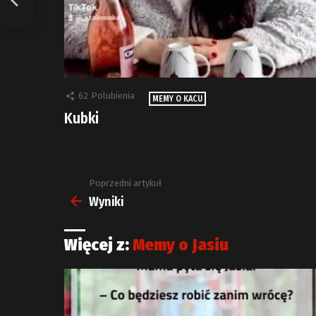
62
Polubienia
MEMY O KACU
Kubki
Poprzedni artykuł
Zobacz
więcej
Wyniki
Więcej z:
Memy o Jasiu