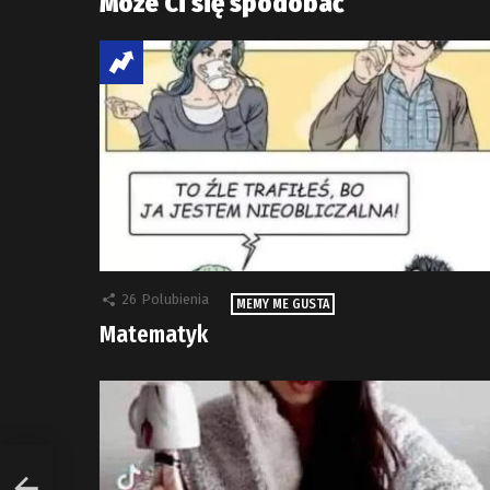
Może Ci się spodobać
26
Polubienia
MEMY ME GUSTA
Matematyk